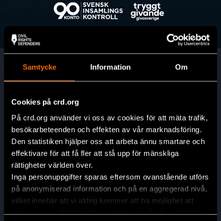
Samtycke
Information
Om
Cookies på crd.org
På crd.org använder vi oss av cookies för att mäta trafik,
besökarbeteenden och effekten av vår marknadsföring.
Huvudkontor
Den statistiken hjälper oss att arbeta ännu smartare och
Civil Rights Defenders
effektivare för att få fler att stå upp för mänskliga
Östgötagatan 90
rättigheter världen över.
SE-116 64 Stockholm, Sverige
Inga personuppgifter sparas eftersom ovanstående utförs
på anonymiserad information och på en aggregerad nivå,
Kontakta oss
vilket innebär att vi aldrig kommer att ha möjlighet att
info@crd.org
spåra en specifik besökares beteende på vår webbplats.
+46 (0)8 545 277 30