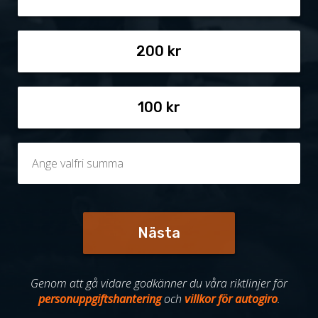
200
100
Nästa
Genom att gå vidare godkänner du våra riktlinjer för
personuppgiftshantering
och
villkor för autogiro
.