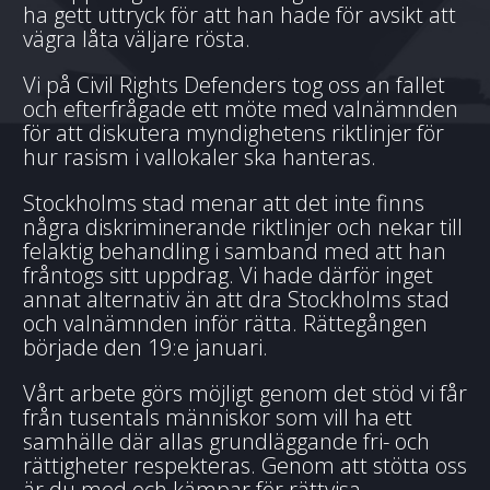
ha gett uttryck för att han hade för avsikt att
vägra låta väljare rösta.
Vi på Civil Rights Defenders tog oss an fallet
och efterfrågade ett möte med valnämnden
för att diskutera myndighetens riktlinjer för
hur rasism i vallokaler ska hanteras.
Stockholms stad menar att det inte finns
några diskriminerande riktlinjer och nekar till
felaktig behandling i samband med att han
fråntogs sitt uppdrag. Vi hade därför inget
annat alternativ än att dra Stockholms stad
och valnämnden inför rätta. Rättegången
började den 19:e januari.
Vårt arbete görs möjligt genom det stöd vi får
från tusentals människor som vill ha ett
samhälle där allas grundläggande fri- och
rättigheter respekteras. Genom att stötta oss
är du med och kämpar för rättvisa.