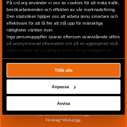
På crd.org använder vi oss av cookies för att mäta trafik,
besökarbeteenden och effekten av vår marknadsföring.
Den statistiken hjälper oss att arbeta ännu smartare och
effektivare för att få fler att stå upp för mänskliga
rättigheter världen över.
Inga personuppgifter sparas eftersom ovanstående utförs
på anonymiserad information och på en aggregerad nivå,
vilket innebär att vi aldrig kommer att ha möjlighet att
spåra en specifik besökares beteende på vår webbplats.
Tillåt alla
Swisha nu
Anpassa
Genom att gå vidare godkänner du våra riktlinjer
för
personuppgiftshantering
.
Du bekräftar betalningen med Swish i nästa steg.
Avvisa
Har du inte Swish? Klicka
här
.
Företag? Klicka
här
.