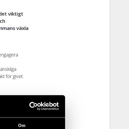
det viktigt
och
ammans växla
 engagera
änskliga
t för givet.
na
mer er gåva
Om