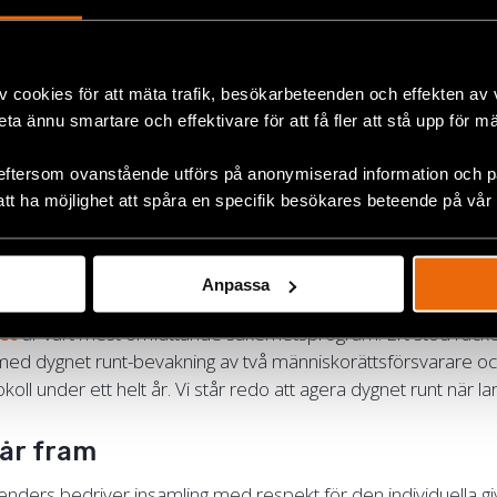
kutfond
kan vi snabbt och effektivt sätta människor i säkerhet
v cookies för att mäta trafik, besökarbeteenden och effekten av
ridisk hjälp om de arresteras eller få hjälp att lämna landet.
beta ännu smartare och effektivare för att få fler att stå upp för m
eftersom ovanstående utförs på anonymiserad information och på
att ha möjlighet att spåra en specifik besökares beteende på vår
ersoner i digital säkerhet. Att att kunna kommunicera säkert m
övervakning eller risk för förföljelse är livsviktigt.
Läs mer.
Anpassa
ct
är vårt mest omfattande säkerhetsprogram. Ert stöd räcker 
ed dygnet runt-bevakning av två människorättsförsvarare och
oll under ett helt år. Vi står redo att agera dygnet runt när la
når fram
fenders bedriver insamling med respekt för den individuella giv