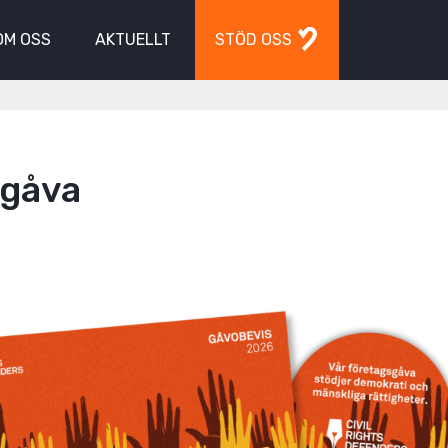
OM OSS
AKTUELLT
STÖD OSS
 gåva