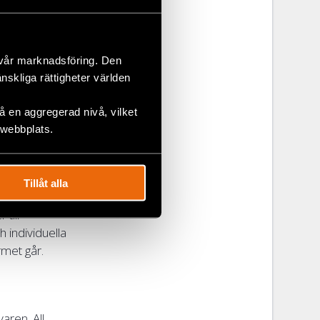
. De kan få
 vår marknadsföring. Den
änskliga rättigheter världen
 en aggregerad nivå, vilket
 webbplats.
ed kollegor
Tillåt alla
till
 individuella
rmet går.
aren. All