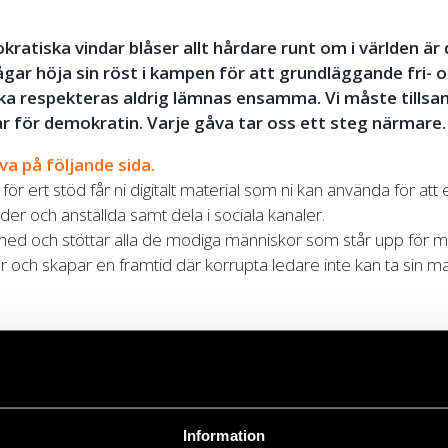
ratiska vindar blåser allt hårdare runt om i världen är 
gar höja sin röst i kampen för att grundläggande fri- 
ska respekteras aldrig lämnas ensamma. Vi måste tills
var för demokratin. Varje gåva tar oss ett steg närmare.
va på följande sida.
för ert stöd får ni digitalt material som ni kan använda för att
er och anställda samt dela i sociala kanaler.
med och stöttar alla de modiga människor som står upp för m
er och skapar en framtid där korrupta ledare inte kan ta sin mak
rändrar er gåva
n är exempel på vårt arbete. För att kunna möta utmaningar
örsvarare står inför i en allt mer snabbföränderlig värld kom
 användas där den bäst behövs.
Information