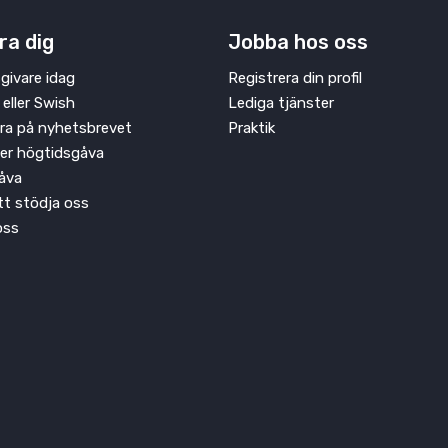
ra dig
Jobba hos oss
givare idag
Registrera din profil
 eller Swish
Lediga tjänster
ra på nyhetsbrevet
Praktik
ler högtidsgåva
åva
att stödja oss
oss