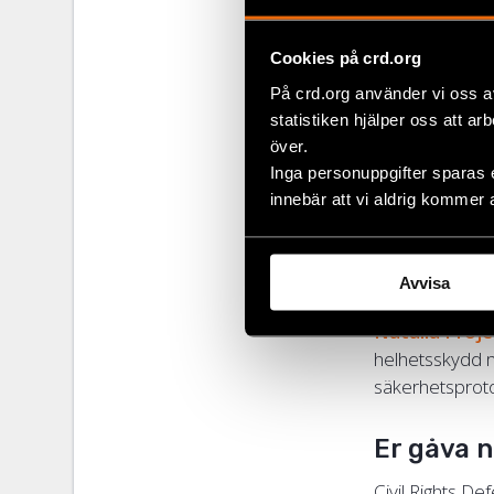
5 000 kr
Cookies på crd.org
Genom
vår a
På crd.org använder vi oss a
tillgång till ju
statistiken hjälper oss att ar
över.
10 000 kr
Inga personuppgifter sparas 
innebär att vi aldrig kommer 
Vi kan träna p
och familj utan 
Avvisa
50 000 kr
Natalia Proje
helhetsskydd m
säkerhetsprotok
Er gåva 
Civil Rights De