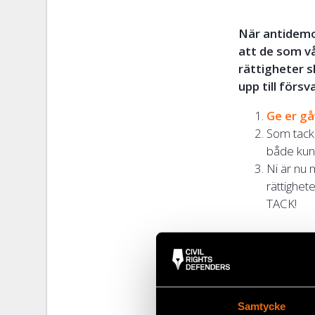
När antidemok
att de som vå
rättigheter 
upp till förs
Ge er gå
Som tack 
både kund
Ni är nu 
rättighet
TACK!
Så här fö
Beloppen neda
människorättsf
kommer alltid
Samtycke