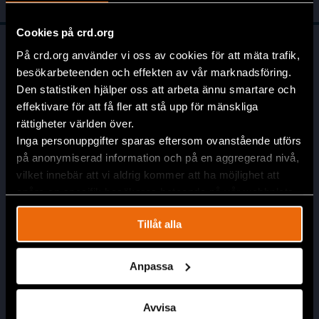
Cookies på crd.org
På crd.org använder vi oss av cookies för att mäta trafik,
besökarbeteenden och effekten av vår marknadsföring.
Den statistiken hjälper oss att arbeta ännu smartare och
effektivare för att få fler att stå upp för mänskliga
rättigheter världen över.
Inga personuppgifter sparas eftersom ovanstående utförs
Huvudkontor
på anonymiserad information och på en aggregerad nivå,
Civil Rights Defenders
vilket innebär att vi aldrig kommer att ha möjlighet att
Östgötagatan 90
spåra en specifik besökares beteende på vår webbplats.
SE-116 64 Stockholm, Sverige
Tillåt alla
Kontakta oss
info@crd.org
+46 (0)8 545 277 30
Anpassa
Swish: 900 12 98
Plusgiro: 90 01 29-8
Avvisa