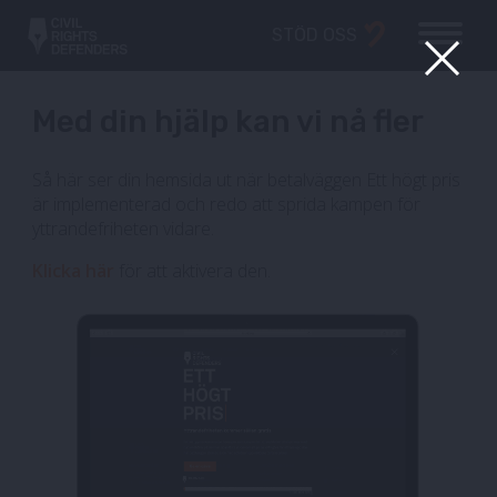
STÖD OSS
Med din hjälp kan vi nå fler
Så här ser din hemsida ut när betalväggen Ett högt pris
är implementerad och redo att sprida kampen för
yttrandefriheten vidare.
Klicka här
för att aktivera den.