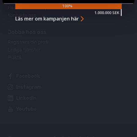
Företagsgåva
Fler sätt att stödja oss
Kontakta oss
Jobba hos oss
Registrera din profil
Lediga tjänster
Praktik
Facebook
Instagram
LinkedIn
Youtube