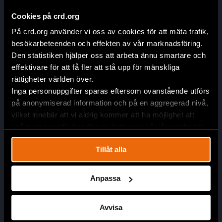
Cookies på crd.org
Kontakta oss
info@crd.org
På crd.org använder vi oss av cookies för att mäta trafik,
+46 (0)8 545 277 30
besökarbeteenden och effekten av vår marknadsföring.
Den statistiken hjälper oss att arbeta ännu smartare och
Swish: 900 12 98
effektivare för att få fler att stå upp för mänskliga
Plusgiro: 90 01 29-8
rättigheter världen över.
Inga personuppgifter sparas eftersom ovanstående utförs
på anonymiserad information och på en aggregerad nivå,
vilket innebär att vi aldrig kommer att ha möjlighet att
spåra en specifik besökares beteende på vår webbplats.
Tillåt alla
Engagera dig
Bli månadsgivare idag
Anpassa
Ge via kort eller Swish
Prenumerera på nyhetsbrevet
Avvisa
Minnes- eller högtidsgåva