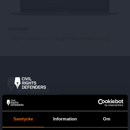
Kontakt
Frågor? Kontakta oss på
givarservice@crd.org
.
Huvudkontor
Civil Rights Defenders
Samtycke
Information
Om
Östgötagatan 90
SE-116 64 Stockholm, Sverige