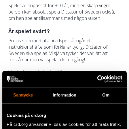
Spelet är anpassat för +10 år, men en skarp yngre
person kan absolut spela Dictator of Sweden också,
om hen spelar tillsammans med någon vuxen.
Är spelet svårt?
Precis som med alla brädspel så ingår ett
instruktionshäfte som förklarar tydligt Dictator of
Sweden ska spelas. Vi själva tycker det var lätt att
förstå när man väl spelat det en gång!
Vad går spelet ut på?
Dictator of Sweden handlar om hur någon kan bli
Sveriges första diktator genom att steg för steg
montera ner de grundläggande fri- och rättigheter som
Samtycke
Information
Om
vi har idag. Förskjutningen från demokrati till diktatur
sker idag oftast inom det demokratiska systemet,
gradvis och inte över en natt. Det finns många exempel
Cookies på crd.org
på hur detta gått till i tidigare demokratier runt om i
På crd.org använder vi oss av cookies för att mäta trafik,
världen. Men Dictator of Sweden handlar också om