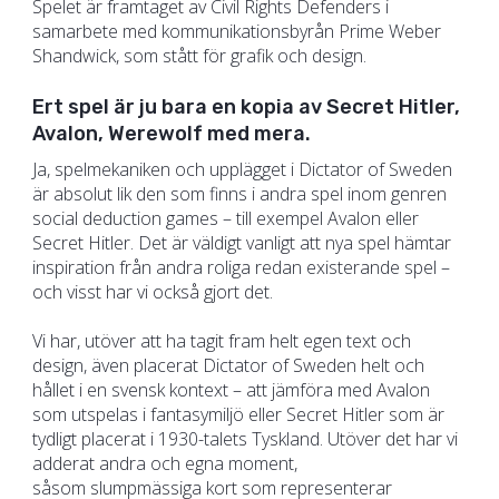
Spelet är framtaget av Civil Rights Defenders i
samarbete med kommunikationsbyrån Prime Weber
Shandwick, som stått för grafik och design.
Ert spel är ju bara en kopia av Secret Hitler,
Avalon, Werewolf med mera.
Ja, spelmekaniken och upplägget i Dictator of Sweden
är absolut lik den som finns i andra spel inom genren
social deduction games – till exempel Avalon eller
Secret Hitler. Det är väldigt vanligt att nya spel hämtar
inspiration från andra roliga redan existerande spel –
och visst har vi också gjort det.
Vi har, utöver att ha tagit fram helt egen text och
design, även placerat Dictator of Sweden helt och
hållet i en svensk kontext – att jämföra med Avalon
som utspelas i fantasymiljö eller Secret Hitler som är
tydligt placerat i 1930-talets Tyskland. Utöver det har vi
adderat andra och egna moment,
såsom slumpmässiga kort som representerar