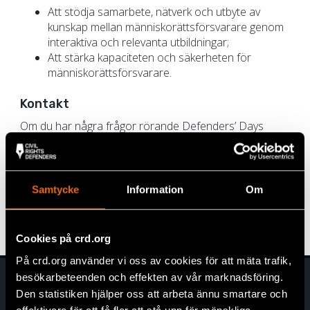
Att stödja samarbete, nätverk och utbyte av
kunskap mellan människorättsförsvarare genom
interaktiva och relevanta utbildningar;
Att stärka kapaciteten och säkerheten för
människorättsförsvarare.
Kontakt
Om du har några frågor rörande Defenders’ Days
Bootcamp är du välkommen att kontakta oss
på
defendersdays@crd.org
Välkommen att följa
#defendersdays
på sociala
Samtycke
Information
Om
medier för att ta del av nyheter och uppdateringar
direkt från konferensen.
Cookies på crd.org
På crd.org använder vi oss av cookies för att mäta trafik,
besökarbeteenden och effekten av vår marknadsföring.
Den statistiken hjälper oss att arbeta ännu smartare och