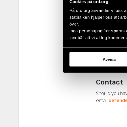
Cookies på crd.org
Communicatio
På crd.org använder vi oss a
statistiken hjälper oss att ar
The aim 
över.
Inga personuppgifter sparas 
The Defenders
innebär att vi aldrig kommer 
in different co
To suppo
rights de
Avvisa
To streng
Contact
Should you ha
email
defend