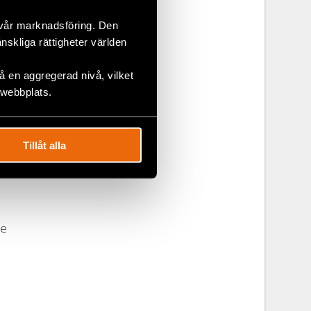
 vår marknadsföring. Den
änskliga rättigheter världen
 en aggregerad nivå, vilket
s defenders
 webbplats.
ong human
Tillåt alla
se