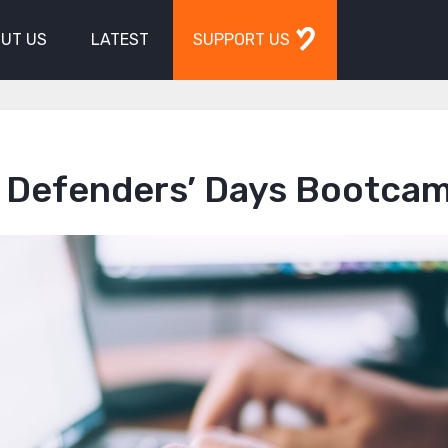
UT US
LATEST
SUPPORT US
 Defenders’ Days Bootca