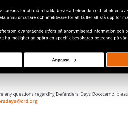
n.
v cookies för att mäta trafik, besökarbeteenden och effekten av
beta ännu smartare och effektivare för att få fler att stå upp för m
of Defenders’ Days Bootcamp
eftersom ovanstående utförs på anonymiserad information och på
’ Days Bootcamp concept is developed to meet human right
att ha möjlighet att spåra en specifik besökares beteende på vår
ntexts but with similar challenges from a global perspective.
rt cooperation, networking and exchange of knowledge am
fenders through interactive and relevant trainings;
Anpassa
then the capacity and protection of human rights defenders.
ve any questions regarding Defenders’ Days Bootcamp, plea
ersdays@crd.org
.