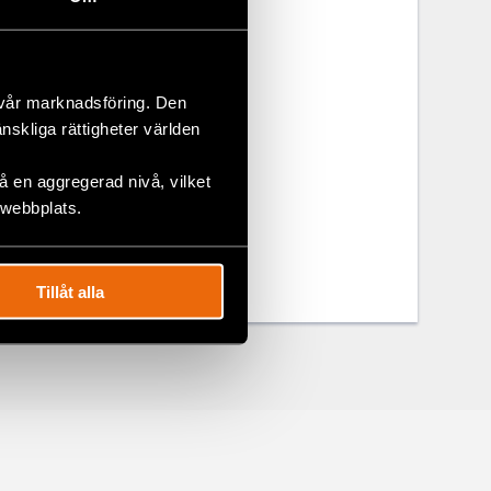
barnets-
 vår marknadsföring. Den
med fokus på
änskliga rättigheter världen
 en aggregerad nivå, vilket
 webbplats.
Tillåt alla