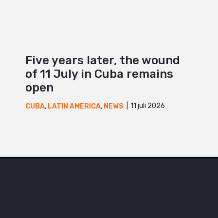
Five years later, the wound
of 11 July in Cuba remains
open
11 juli 2026
CUBA
,
LATIN AMERICA
,
NEWS