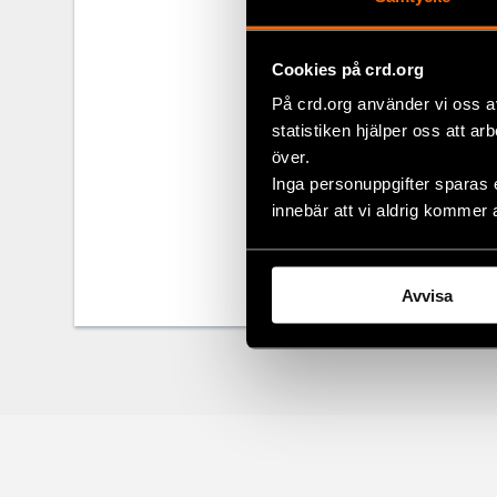
skillnad.pdf
s. 11.
3
https://www.re
Cookies på crd.org
rattigheter/crc_
På crd.org använder vi oss a
4
Forte (2018), Un
statistiken hjälper oss att ar
ojämlikhet.
över.
Inga personuppgifter sparas 
Senast uppdaterad
innebär att vi aldrig kommer 
Dela
Avvisa
Facebo
Twitter
Google
Mail