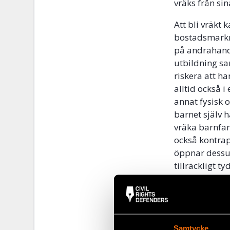
vräks från si
Att bli vräkt
bostadsmarkna
på andrahands
utbildning sa
riskera att h
alltid också 
annat fysisk 
barnet själv h
vräka barnfam
också kontrap
öppnar dessut
tillräckligt 
närmiljön, de
brottet ska v
1
CESCR:s allmänna 
2
https://www.ba
Samtycke