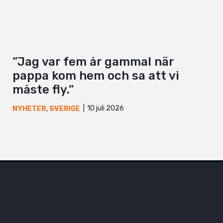
”Jag var fem år gammal när
pappa kom hem och sa att vi
måste fly.”
10 juli 2026
NYHETER
,
SVERIGE