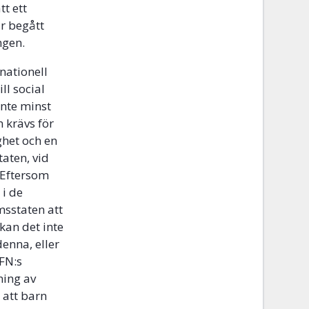
t ett
r begått
ngen.
rnationell
ll social
inte minst
 krävs för
ghet och en
aten, vid
 Eftersom
 i de
msstaten att
kan det inte
denna, eller
 FN:s
ning av
 att barn