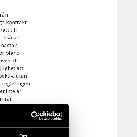
från
ga kontrakt
tt till
också att
g nästan
för bland
även att
jlighet att
pektiv, utan
a regleringen
t inte är
sämrar
gällande var
), p. 7 och 8.
blir-det-nan-
Om