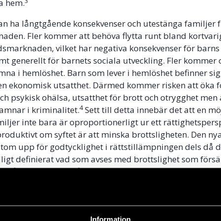
3
na hem.
 kan ha långtgående konsekvenser och utestänga familjer 
den. Fler kommer att behöva flytta runt bland kortvari
marknaden, vilket har negativa konsekvenser för barns rä
mt generellt för barnets sociala utveckling. Fler kommer 
amna i hemlöshet. Barn som lever i hemlöshet befinner si
i en ekonomisk utsatthet. Därmed kommer risken att öka 
och psykisk ohälsa, utsatthet för brott och otrygghet men 
4
amnar i kriminalitet.
Sett till detta innebär det att en mö
iljer inte bara är oproportionerligt ur ett rättighetspers
roduktivt om syftet är att minska brottsligheten. Den ny
om upp för godtycklighet i rättstillämpningen dels då de
tydligt definierat vad som avses med brottslighet som för
ls då det inte finns någon tydlig geografisk begränsning 
ara begånget för att lagen ska kunna tillämpas.
kommentar nr. 4: The right to adequate housing (art. 11 (1) of the Covenant
rnombudsmannen.se/globalassets/dokument/publikationer/bo_ar2022_
Information