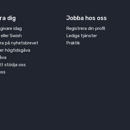
ra dig
Jobba hos oss
givare idag
Registrera din profil
 eller Swish
Lediga tjänster
ra på nyhetsbrevet
Praktik
ler högtidsgåva
åva
att stödja oss
oss