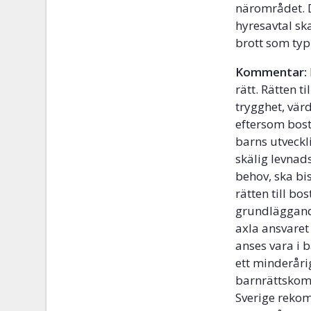
närområdet. D
hyresavtal sk
brott som typ
Kommentar:
rätt. Rätten 
trygghet, värd
eftersom bos
barns utveckli
skälig levnad
behov, ska bi
rätten till bo
grundläggande
axla ansvaret 
anses vara i 
ett minderåri
barnrättskom
Sverige rekom