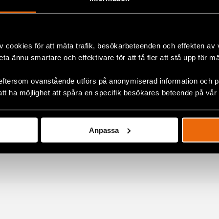
geringen.se/globalassets/regeringen/dokument/socialdepartementet/
c_swe_co_6-7_51663_svensk-version-final.pdf
v cookies för att mäta trafik, besökarbeteenden och effekten av
gdomars och unga vuxnas levnadsvillkor i Sverige – En kunskapsöversikt 
beta ännu smartare och effektivare för att få fler att stå upp för m
eftersom ovanstående utförs på anonymiserad information och på
: 2024-10-02
att ha möjlighet att spåra en specifik besökares beteende på vår
Anpassa
ok
+