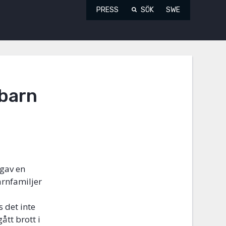
PRESS
SÖK
SWE
 barn
 gav en
arnfamiljer
 det inte
ått brott i