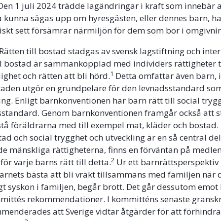
en 1 juli 2024 trädde lagändringar i kraft som innebär at
a kunna sägas upp om hyresgästen, eller dennes barn, ha
iskt sett försämrar närmiljön för dem som bor i omgivni
Rätten till bostad stadgas av svensk lagstiftning och inte
till bostad är sammankopplad med individers rättigheter ti
1
ighet och rätten att bli hörd.
Detta omfattar även barn, 
taden utgör en grundpelare för den levnadsstandard som
ng. Enligt barnkonventionen har barn rätt till social tryg
sstandard. Genom barnkonventionen framgår också att st
stå föräldrarna med till exempel mat, kläder och bostad.
stad och social trygghet och utveckling är en så central del
 mänskliga rättigheterna, finns en förväntan på medle
2
för varje barns rätt till detta.
Ur ett barnrättsperspektiv 
barnets bästa att bli vräkt tillsammans med familjen när 
gt syskon i familjen, begår brott. Det går dessutom emot
mittés rekommendationer. I kommitténs senaste gransk
menderades att Sverige vidtar åtgärder för att förhindra