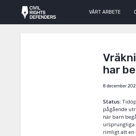
VÅRT ARBETE
Vräkni
har be
8 december 202
Status:
Tidöp
pågående utre
när barn begå
ursprungliga 
rimligt att en