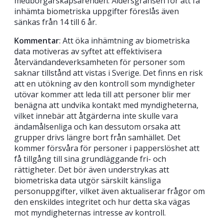
medborgarskapsärenden. Åldersgränsen för att få
inhämta biometriska uppgifter föreslås även
sänkas från 14 till 6 år.
Kommentar
: Att öka inhämtning av biometriska
data motiveras av syftet att effektivisera
återvändandeverksamheten för personer som
saknar tillstånd att vistas i Sverige. Det finns en risk
att en utökning av den kontroll som myndigheter
utövar kommer att leda till att personer blir mer
benägna att undvika kontakt med myndigheterna,
vilket innebär att åtgärderna inte skulle vara
ändamålsenliga och kan dessutom orsaka att
grupper drivs längre bort från samhället. Det
kommer försvåra för personer i papperslöshet att
få tillgång till sina grundläggande fri- och
rättigheter. Det bör även understrykas att
biometriska data utgör särskilt känsliga
personuppgifter, vilket även aktualiserar frågor om
den enskildes integritet och hur detta ska vägas
mot myndigheternas intresse av kontroll.