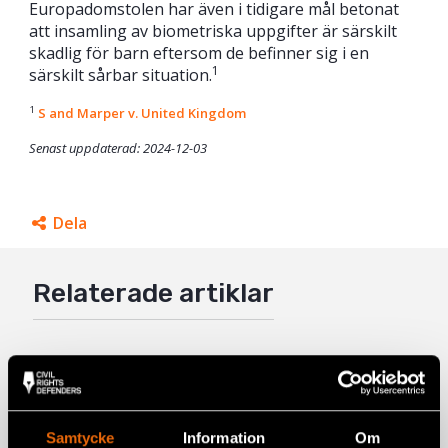
Europadomstolen har även i tidigare mål betonat
att insamling av biometriska uppgifter är särskilt
skadlig för barn eftersom de befinner sig i en
1
särskilt sårbar situation.
1
S and Marper v. United Kingdom
Senast uppdaterad: 2024-12-03
Dela
Facebook
Relaterade artiklar
Twitter
Google+
Mail
Fem år senare har såret från den 11
juli på Kuba ännu inte läkt
6 augusti 2026
KUBA
,
LATINAMERIKA
,
NYHETER
Samtycke
Information
Om