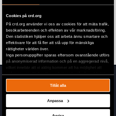
Five years later, the wound of 11 July in
Cuba remains open
Cookies på crd.org
11 juli 2026
CUBA
,
LATIN AMERICA
,
NEWS
På crd.org använder vi oss av cookies för att mäta trafik,
besökarbeteenden och effekten av vår marknadsföring.
”Jag var fem år gammal när pappa
Den statistiken hjälper oss att arbeta ännu smartare och
kom hem och sa att vi måste fly.”
effektivare för att få fler att stå upp för mänskliga
rättigheter världen över.
10 juli 2026
NYHETER
,
SVERIGE
Inga personuppgifter sparas eftersom ovanstående utförs
på anonymiserad information och på en aggregerad nivå,
vilket innebär att vi aldrig kommer att ha möjlighet att
spåra en specifik besökares beteende på vår webbplats.
Tillåt alla
Anpassa
Huvudkontor
Avvisa