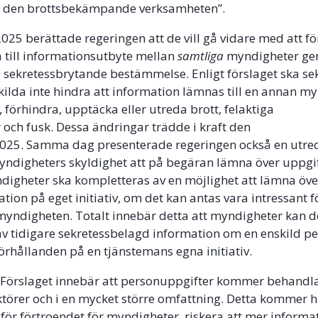
i den brottsbekämpande verksamheten”.
2025 berättade regeringen att de vill gå vidare med att f
 till informationsutbyte mellan
samtliga
myndigheter g
l sekretessbrytande bestämmelse. Enligt förslaget ska sekr
kilda inte hindra att information lämnas till en annan my
 förhindra, upptäcka eller utreda brott, felaktiga
 och fusk. Dessa ändringar trädde i kraft den
025. Samma dag presenterade regeringen också en utr
myndigheters skyldighet att på begäran lämna över uppgi
ndigheter ska kompletteras av en möjlighet att lämna öve
tion på eget initiativ, om det kan antas vara intressant f
yndigheten. Totalt innebär detta att myndigheter kan d
 av tidigare sekretessbelagd information om en enskild p
rhållanden på en tjänstemans egna initiativ.
Förslaget innebär att personuppgifter kommer behandl
aktörer och i en mycket större omfattning. Detta kommer 
för förtroendet för myndigheter, riskera att mer informa