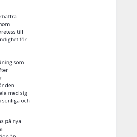
örbättra
enom
etess till
ndighet för
edning som
fter
r
ör den
ela med sig
ersonliga och
as på nya
ha
tion än