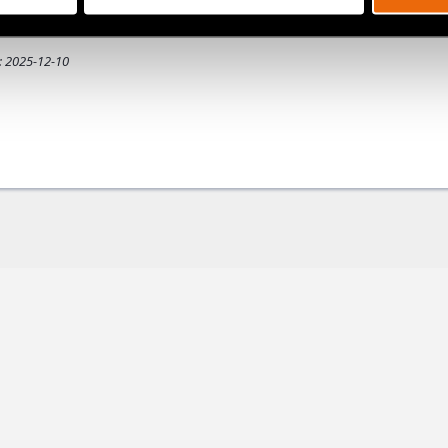
 komma att påverka skyddet för den personliga integrite
: 2025-12-10
ok
+