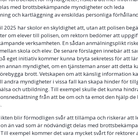
elas med brottsbekämpande myndigheter och leda
akning och kartläggning av enskildas personliga förhållan
l 2025 har skolor en skyldighet att, utan att polisen begä
er om elever till polisen, om rektorn bedömer att uppgif
kämpande verksamheten. En sådan anmälningsplikt riske
n mellan skola och elev. De senare förslagen innebär att s
å eget initiativ kommer kunna bryta sekretess för att l
l en annan myndighet, om en tjänsteman anser att detta k
förebygga brott. Vetskapen om att känslig information k
ll andra myndigheter i vissa fall kan skapa hinder för til
ll hälsa och utbildning. Till exempel skulle det kunna hind
onsnedsättning från att be om och ta emot den hjälp de
n.
ten blir förmodligen svår att tillämpa och riskerar att le
ion än vad som är nödvändigt delas med brottsbekämp
Till exempel kommer det vara mycket svårt för rektorer