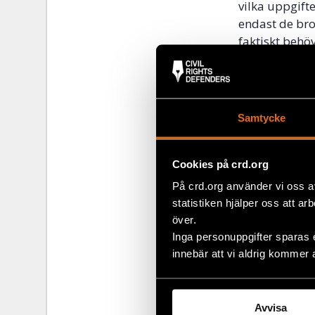
vilka uppgift
endast de br
faktiskt behö
initiativ läm
antas förebyg
Brottsbekämp
Samtycke
eller utreda 
brott. Den mi
relation till
Cookies på crd.org
till exempel 
På crd.org använder vi oss a
tvångsmedel 
statistiken hjälper oss att ar
över.
Flera statliga
Inga personuppgifter sparas 
lämna förslag
innebär att vi aldrig kommer 
kopplat till 
resulterat i 
förslagen är v
Avvisa
regeringen ta