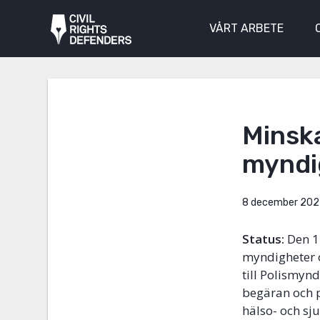
VÅRT ARBETE
Minsk
myndi
8 december 202
Status:
Den 1
myndigheter o
till Polismy
begäran och p
hälso- och sj