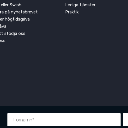
 eller Swish
Lediga tjänster
ra på nyhetsbrevet
Praktik
ler högtidsgåva
åva
att stödja oss
oss