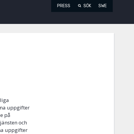
PRESS
SÖK
SWE
liga
na uppgifter
de på
tjänsten och
na uppgifter