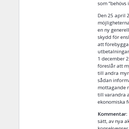
som “behövs 
Den 25 april 
möjligheterna
en ny generel
skydd för ens
att förebygga,
utbetalningar
1 december 2
föreslår att 
till andra my
sådan informa
mottagande m
till varandra
ekonomiska fö
Kommentar:
sätt, av nya 
konsekvenser 