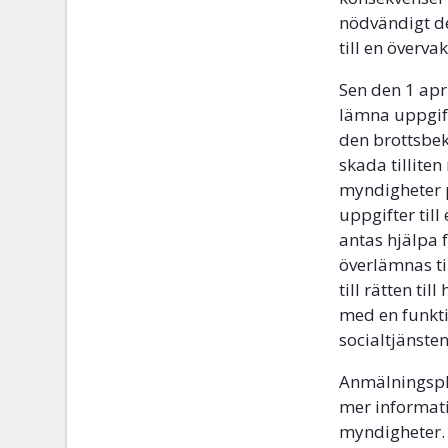
nödvändigt d
till en överv
Sen den 1 apri
lämna uppgift
den brottsbe
skada tillite
myndigheter p
uppgifter til
antas hjälpa 
överlämnas ti
till rätten ti
med en funkti
socialtjänste
Anmälningsplik
mer informat
myndigheter. 