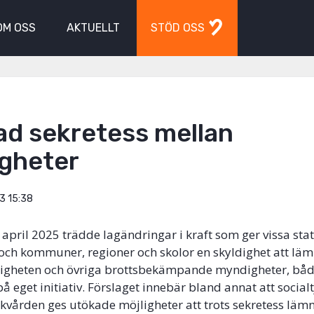
OM OSS
AKTUELLT
STÖD OSS
ad sekretess mellan
gheter
3 15:38
 april 2025 trädde lagändringar i kraft som ger vissa stat
ch kommuner, regioner och skolor en skyldighet att läm
ndigheten och övriga brottsbekämpande myndigheter, bå
å eget initiativ. Förslaget innebär bland annat att social
ukvården ges utökade möjligheter att trots sekretess läm