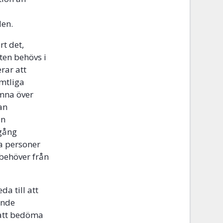
den.
rt det,
ten behövs i
rar att
amtliga
ämna över
an
an
lgång
ra personer
 behöver från
da till att
ande
 att bedöma