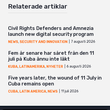
Relaterade artiklar
Twitter
Google+
Mail
Civil Rights Defenders and Amnezia
launch new digital security program
7 augusti 2026
NEWS
,
SECURITY AND INNOVATION
Fem år senare har såret från den 11
juli på Kuba ännu inte läkt
6 augusti 2026
KUBA
,
LATINAMERIKA
,
NYHETER
Five years later, the wound of 11 July in
Cuba remains open
11 juli 2026
CUBA
,
LATIN AMERICA
,
NEWS