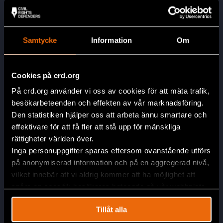
Samtycke
Information
Om
Cookies på crd.org
Huvudkontor
På crd.org använder vi oss av cookies för att mäta trafik,
Civil Rights Defenders
besökarbeteenden och effekten av vår marknadsföring.
Östgötagatan 90
Den statistiken hjälper oss att arbeta ännu smartare och
SE-116 64 Stockholm, Sverige
effektivare för att få fler att stå upp för mänskliga
Kontakta oss
rättigheter världen över.
info@crd.org
Inga personuppgifter sparas eftersom ovanstående utförs
+46 (0)8 545 277 30
på anonymiserad information och på en aggregerad nivå,
vilket innebär att vi aldrig kommer att ha möjlighet att
Swish: 900 12 98
spåra en specifik besökares beteende på vår webbplats.
Plusgiro: 90 01 29-8
Tillåt alla