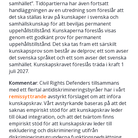
samhället”. Tidöpartierna har även fortsatt
handläggningen av en utredning som föreslår att
det ska ställas krav på kunskaper i svenska och
samhällskunskap för att beviljas permanent
uppehållstillstånd. Kunskaperna föreslås visas
genom ett godkänt prov för permanent
uppehållstillstånd. Det ska tas fram ett särskilt
kunskapsprov som består av delprov; ett som avser
det svenska språket och ett som avser det svenska
samhället. Kunskapskravet föreslås träda i kraft 1
juli 2027.
Kommentar
: Civil Rights Defenders tillsammans
med ett flertal antidiskrimineringsbyråer har i vårt
remissyttrande
avstyrkt förslaget om att införa
kunskapskrav. Vårt avstyrkande baseras på att det
saknas empiriskt stöd för att kunskapskrav leder
till ökad integration, och att det tvärtom finns
empiriskt stöd för att kunskapskrav leder till
exkludering och diskriminering utifrån
diskrimineringsgrunderna funktionsnedsättning,