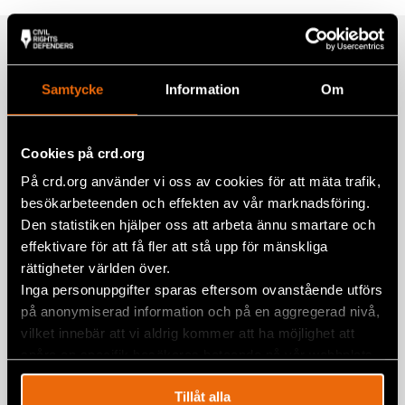
Facebook
Relaterade artiklar
Twitter
Samtycke
Information
Om
Google+
Mail
Civil Rights Defenders and Amnezia
Cookies på crd.org
launch new digital security program
På crd.org använder vi oss av cookies för att mäta trafik,
7 augusti 2026
NEWS
,
SECURITY AND INNOVATION
besökarbeteenden och effekten av vår marknadsföring.
Fem år senare har såret från den 11
Den statistiken hjälper oss att arbeta ännu smartare och
juli på Kuba ännu inte läkt
effektivare för att få fler att stå upp för mänskliga
rättigheter världen över.
6 augusti 2026
KUBA
,
LATINAMERIKA
,
NYHETER
Inga personuppgifter sparas eftersom ovanstående utförs
på anonymiserad information och på en aggregerad nivå,
Five years later, the wound of 11 July in
vilket innebär att vi aldrig kommer att ha möjlighet att
Cuba remains open
spåra en specifik besökares beteende på vår webbplats.
11 juli 2026
CUBA
,
LATIN AMERICA
,
NEWS
Tillåt alla