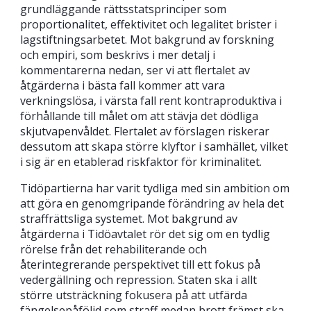
grundläggande rättsstatsprinciper som
proportionalitet, effektivitet och legalitet brister i
lagstiftningsarbetet. Mot bakgrund av forskning
och empiri, som beskrivs i mer detalj i
kommentarerna nedan, ser vi att flertalet av
åtgärderna i bästa fall kommer att vara
verkningslösa, i värsta fall rent kontraproduktiva i
förhållande till målet om att stävja det dödliga
skjutvapenvåldet. Flertalet av förslagen riskerar
dessutom att skapa större klyftor i samhället, vilket
i sig är en etablerad riskfaktor för kriminalitet.
Tidöpartierna har varit tydliga med sin ambition om
att göra en genomgripande förändring av hela det
straffrättsliga systemet. Mot bakgrund av
åtgärderna i Tidöavtalet rör det sig om en tydlig
rörelse från det rehabiliterande och
återintegrerande perspektivet till ett fokus på
vedergällning och repression. Staten ska i allt
större utsträckning fokusera på att utfärda
fängelsepåföljd som straff medan brott främst ska