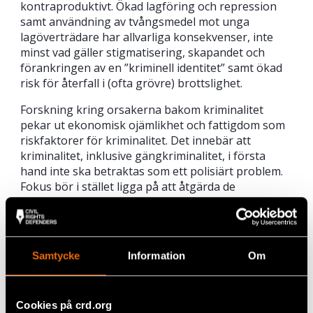
kontraproduktivt. Ökad lagföring och repression
samt användning av tvångsmedel mot unga
lagöverträdare har allvarliga konsekvenser, inte
minst vad gäller stigmatisering, skapandet och
förankringen av en ”kriminell identitet” samt ökad
risk för återfall i (ofta grövre) brottslighet.
Forskning kring orsakerna bakom kriminalitet
pekar ut ekonomisk ojämlikhet och fattigdom som
riskfaktorer för kriminalitet. Det innebär att
kriminalitet, inklusive gängkriminalitet, i första
hand inte ska betraktas som ett polisiärt problem.
Fokus bör i stället ligga på att åtgärda de
strukturella, sociala och ekonomiska
riskfaktorerna. Tidöpartiernas brottsförebyggande
arbete verkar dock främst handla om den
avskräckande effekten som skärpta straff ska
Samtycke
Information
Om
innebära samt den s.k. inkapaciteringseffekten, där
den frihetsberövade helt enkelt inte har möjlighet
att begå brott. Skärpta straff har dock liten eller
Cookies på crd.org
ingen brottsreducerande effekt – särskilt i det