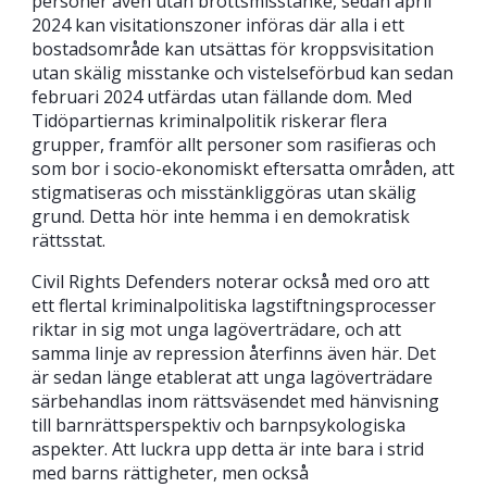
personer även utan brottsmisstanke, sedan april
2024 kan visitationszoner införas där alla i ett
bostadsområde kan utsättas för kroppsvisitation
utan skälig misstanke och vistelseförbud kan sedan
februari 2024 utfärdas utan fällande dom. Med
Tidöpartiernas kriminalpolitik riskerar flera
grupper, framför allt personer som rasifieras och
som bor i socio-ekonomiskt eftersatta områden, att
stigmatiseras och misstänkliggöras utan skälig
grund. Detta hör inte hemma i en demokratisk
rättsstat.
Civil Rights Defenders noterar också med oro att
ett flertal kriminalpolitiska lagstiftningsprocesser
riktar in sig mot unga lagöverträdare, och att
samma linje av repression återfinns även här. Det
är sedan länge etablerat att unga lagöverträdare
särbehandlas inom rättsväsendet med hänvisning
till barnrättsperspektiv och barnpsykologiska
aspekter. Att luckra upp detta är inte bara i strid
med barns rättigheter, men också