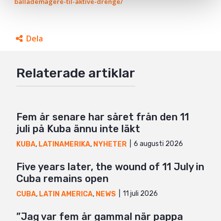
ballademagere-til-aktive-drenge/
Dela
Facebook
Relaterade artiklar
Twitter
Google+
Mail
Fem år senare har såret från den 11
juli på Kuba ännu inte läkt
6 augusti 2026
KUBA
,
LATINAMERIKA
,
NYHETER
Five years later, the wound of 11 July in
Cuba remains open
11 juli 2026
CUBA
,
LATIN AMERICA
,
NEWS
”Jag var fem år gammal när pappa