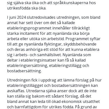
sig själva ska öka och att språkkunskaperna hos
utrikesfödda ska öka.
I juni 2024 slutredovisades utredningen, som bland
annat har sett över om det så kallade
etableringsprogrammet innehåller tillräckligt
starka incitament för att nyanlända ska börja
arbeta eller utöka sin arbetstid. Programmet syftar
till att ge nyanlända flyktingar, skyddsbehövande
och deras anhöriga ett stöd för att kunna etablera
sig i arbets- och samhällslivet. Nyanlända som
deltar i etableringsinsatser kan få så kallad
etableringsersättning, etableringstillägg och
bostadsersättning.
Utredningen fick i uppdrag att lämna förslag på hur
etableringstillägget och bostadsersättningen kan
avskaffas. Utredarna själva anser dock att de inte
kan ställa sig bakom ett sådant förslag, då det
bland annat kan leda till ökad ekonomisk utsatthet
och barnfattigdom för utrikes födda. På grund av