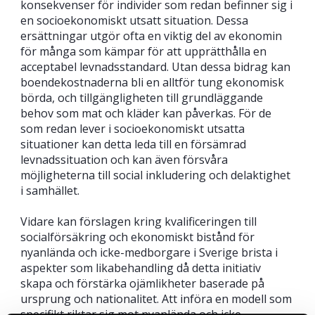
konsekvenser för individer som redan befinner sig i
en socioekonomiskt utsatt situation. Dessa
ersättningar utgör ofta en viktig del av ekonomin
för många som kämpar för att upprätthålla en
acceptabel levnadsstandard. Utan dessa bidrag kan
boendekostnaderna bli en alltför tung ekonomisk
börda, och tillgängligheten till grundläggande
behov som mat och kläder kan påverkas. För de
som redan lever i socioekonomiskt utsatta
situationer kan detta leda till en försämrad
levnadssituation och kan även försvåra
möjligheterna till social inkludering och delaktighet
i samhället.
Vidare kan förslagen kring kvalificeringen till
socialförsäkring och ekonomiskt bistånd för
nyanlända och icke-medborgare i Sverige brista i
aspekter som likabehandling då detta initiativ
skapa och förstärka ojämlikheter baserade på
ursprung och nationalitet. Att införa en modell som
specifikt riktar sig mot nyanlända och icke-