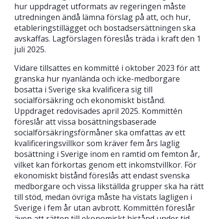
hur uppdraget utformats av regeringen måste
utredningen ändå lämna förslag på att, och hur,
etableringstillägget och bostadsersättningen ska
avskaffas. Lagförslagen föreslås träda i kraft den 1
juli 2025.
Vidare tillsattes en kommitté i oktober 2023 för att
granska hur nyanlända och icke-medborgare
bosatta i Sverige ska kvalificera sig till
socialförsäkring och ekonomiskt bistånd.
Uppdraget redovisades april 2025. Kommittén
föreslår att vissa bosättningsbaserade
socialförsäkringsförmåner ska omfattas av ett
kvalificeringsvillkor som kräver fem års laglig
bosättning i Sverige inom en ramtid om femton år,
vilket kan förkortas genom ett inkomstvillkor. För
ekonomiskt bistånd föreslås att endast svenska
medborgare och vissa likställda grupper ska ha rätt
till stöd, medan övriga måste ha vistats lagligen i
Sverige i fem år utan avbrott. Kommittén föreslår
även att rätten till ekonomiskt bistånd under tid