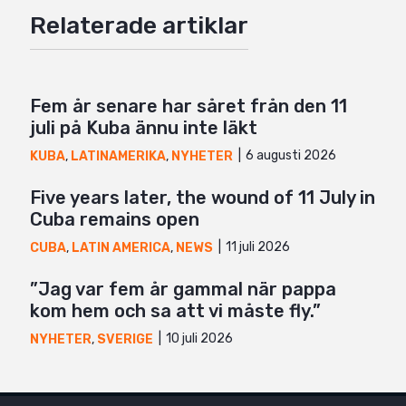
Relaterade artiklar
Twitter
Google+
Mail
Fem år senare har såret från den 11
juli på Kuba ännu inte läkt
6 augusti 2026
KUBA
,
LATINAMERIKA
,
NYHETER
Five years later, the wound of 11 July in
Cuba remains open
11 juli 2026
CUBA
,
LATIN AMERICA
,
NEWS
”Jag var fem år gammal när pappa
kom hem och sa att vi måste fly.”
10 juli 2026
NYHETER
,
SVERIGE