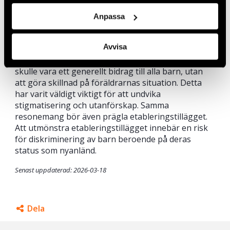
mest grundläggande levnadsomkostnader som
mat, boende och kläder kommer att innebära att
Anpassa
många barn förnekas sin rätt till en materiellt
anständig tillvaro. Detta kommer i sin tur att
Avvisa
påverka hälsa, skolprestationer och framtidstro.
När barnbidrag inrättades var det centralt att det
skulle vara ett generellt bidrag till alla barn, utan
att göra skillnad på föräldrarnas situation. Detta
har varit väldigt viktigt för att undvika
stigmatisering och utanförskap. Samma
resonemang bör även prägla etableringstillägget.
Att utmönstra etableringstillägget innebär en risk
för diskriminering av barn beroende på deras
status som nyanländ.
Senast uppdaterad: 2026-03-18
Dela
Facebook