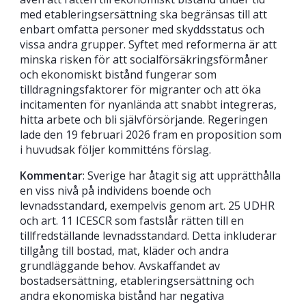
med etableringsersättning ska begränsas till att
enbart omfatta personer med skyddsstatus och
vissa andra grupper. Syftet med reformerna är att
minska risken för att socialförsäkringsförmåner
och ekonomiskt bistånd fungerar som
tilldragningsfaktorer för migranter och att öka
incitamenten för nyanlända att snabbt integreras,
hitta arbete och bli självförsörjande. Regeringen
lade den 19 februari 2026 fram en proposition som
i huvudsak följer kommitténs förslag.
Kommentar
: Sverige har åtagit sig att upprätthålla
en viss nivå på individens boende och
levnadsstandard, exempelvis genom art. 25 UDHR
och art. 11 ICESCR som fastslår rätten till en
tillfredställande levnadsstandard. Detta inkluderar
tillgång till bostad, mat, kläder och andra
grundläggande behov. Avskaffandet av
bostadsersättning, etableringsersättning och
andra ekonomiska bistånd har negativa