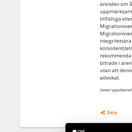
ärenden om åt
uppmärksamma
tillfälliga el
Migrationsverk
Migrationsver
integritetskr
könsidentitet/
rekommendatio
biträde i ären
utan att denne
advokat.
Senast uppdaterad
Dela
Facebo