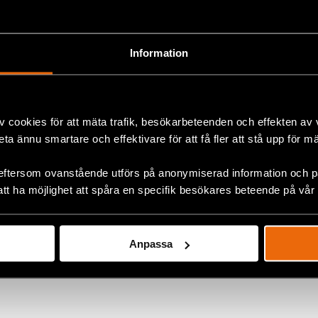
+
Information
v cookies för att mäta trafik, besökarbeteenden och effekten av
beta ännu smartare och effektivare för att få fler att stå upp för m
eftersom ovanstående utförs på anonymiserad information och på
Fem år senare har såret från
att ha möjlighet att spåra en specifik besökares beteende på vår
den 11 juli på Kuba ännu inte
läkt
Anpassa
6 augusti 2026
KUBA
,
LATINAMERIKA
,
NYHETER