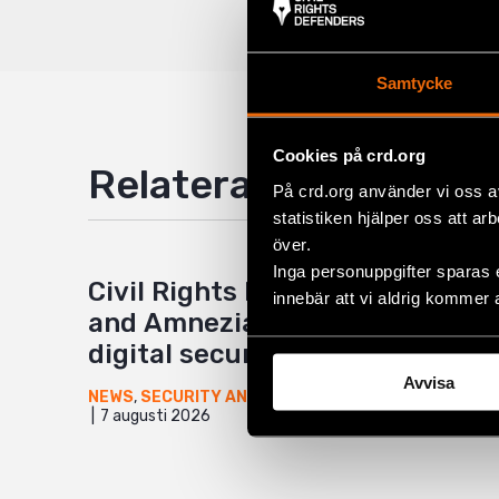
Twitter
Google
Samtycke
Mail
Cookies på crd.org
Relaterade artiklar
På crd.org använder vi oss a
statistiken hjälper oss att ar
över.
Inga personuppgifter sparas 
Civil Rights Defenders
innebär att vi aldrig kommer 
and Amnezia launch new
digital security program
Avvisa
NEWS
,
SECURITY AND INNOVATION
7 augusti 2026