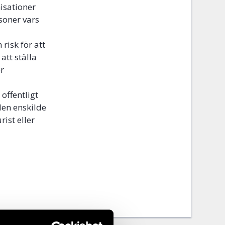
isationer
soner vars
risk för att
att ställa
er
offentligt
 den enskilde
rist eller