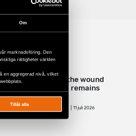
Om
 vår marknadsföring. Den
änskliga rättigheter världen
 en aggregerad nivå, vilket
Five years later, the wound
 webbplats.
of 11 July in Cuba remains
open
Tillåt alla
11 juli 2026
CUBA
,
LATIN AMERICA
,
NEWS