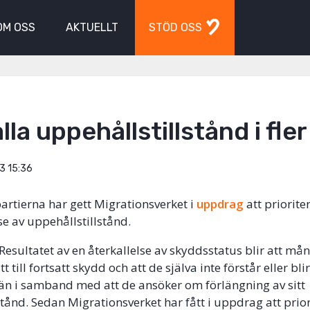
OM OSS
AKTUELLT
STÖD OSS
la uppehållstillstånd i fler 
3 15:36
rtierna har gett Migrationsverket i
uppdrag
att priorit
se av uppehållstillstånd.
 Resultatet av en återkallelse av skyddsstatus blir att må
ätt till fortsatt skydd och att de själva inte förstår eller b
än i samband med att de ansöker om förlängning av sitt
stånd. Sedan Migrationsverket har fått i uppdrag att prio