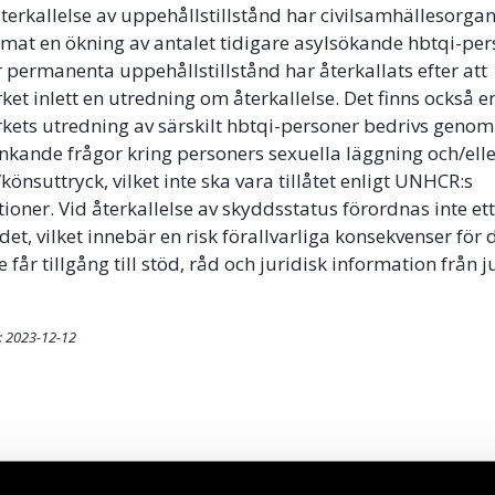
erkallelse av uppehållstillstånd har civilsamhällesorgan
t en ökning av antalet tidigare asylsökande hbtqi-per
ler permanenta uppehållstillstånd har återkallats efter att
et inlett en utredning om återkallelse. Det finns också en 
kets utredning av särskilt hbtqi-personer bedrivs genom 
änkande frågor kring personers sexuella läggning och/ell
könsuttryck, vilket inte ska vara tillåtet enligt UNHCR:s
ner. Vid återkallelse av skyddsstatus förordnas inte ett 
det, vilket innebär en risk förallvarliga konsekvenser för
 får tillgång till stöd, råd och juridisk information från ju
: 2023-12-12
ok