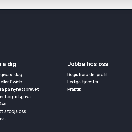
ra dig
Jobba hos oss
givare idag
Registrera din profil
 eller Swish
Lediga tjänster
ra på nyhetsbrevet
Praktik
ler högtidsgåva
åva
att stödja oss
oss