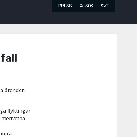
PRESS
SÖK
SWE
fall
era ärenden
nga flyktingar
lir medvetna
ritera