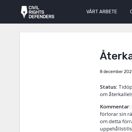
VÅRT ARBETE
Återkal
8 december 202
Status:
Tidöpa
om återkallel
Kommentar
:
förlorar sin r
om detta förr
uppehållstill