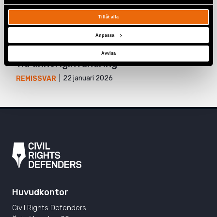
4 mars 2026
REMISSVAR
Tillåt alla
Yttrande över promemoria med
Anpassa
kompletterande förslag till SOU
2025:95 – Ett skärpt försörjningskrav
Avvisa
vid anhöriginvandring
22 januari 2026
REMISSVAR
Huvudkontor
Civil Rights Defenders