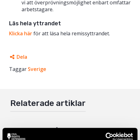
vi att överprövningsmöjlighet enbart omfattar
arbetstagare.
Läs hela yttrandet
Klicka här
för att läsa hela remissyttrandet.
Dela
Taggar
Facebook
Sverige
Twitter
Google+
Relaterade artiklar
Mail
Yttrande över Återkallelse av
medborgarskap (SOU 2026:21)