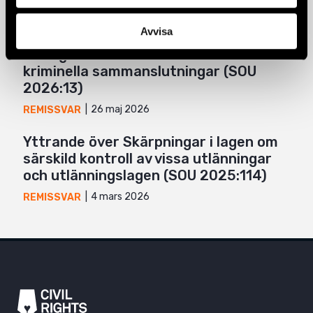
1 juni 2026
REMISSVAR
Avvisa
Yttrande över Straffansvar för
deltagande i och samröre med
kriminella sammanslutningar (SOU
2026:13)
26 maj 2026
REMISSVAR
Yttrande över Skärpningar i lagen om
särskild kontroll av vissa utlänningar
och utlänningslagen (SOU 2025:114)
4 mars 2026
REMISSVAR