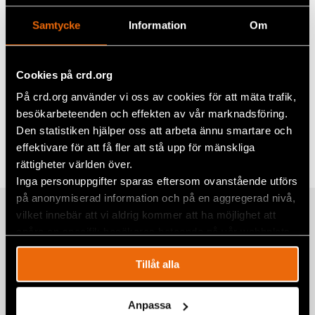
uppgiftsskyldighet till Migrationsverket.
Samtycke
Information
Om
Läs hela yttrandet
Klicka här
för att läsa hela remissyttrandet.
Cookies på crd.org
På crd.org använder vi oss av cookies för att mäta trafik,
besökarbeteenden och effekten av vår marknadsföring.
Dela
Den statistiken hjälper oss att arbeta ännu smartare och
Taggar
Facebook
Sverige
effektivare för att få fler att stå upp för mänskliga
rättigheter världen över.
Twitter
Inga personuppgifter sparas eftersom ovanstående utförs
Google+
på anonymiserad information och på en aggregerad nivå,
Relaterade artiklar
vilket innebär att vi aldrig kommer att ha möjlighet att
Mail
spåra en specifik besökares beteende på vår webbplats.
Tillåt alla
Yttrande över Återkallelse av
medborgarskap (SOU 2026:21)
Anpassa