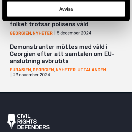
29 april 2026
Avvisa
Demokrati under attack i Georgien –
folket trotsar polisens våld
5 december 2024
GEORGIEN
,
NYHETER
Demonstranter möttes med våld i
Georgien efter att samtalen om EU-
anslutning avbrutits
EURASIEN
,
GEORGIEN
,
NYHETER
,
UTTALANDEN
29 november 2024