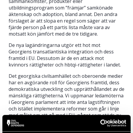
sammankomster, produkter eller
utbildningsprogram som ”främjar” samkönade
äktenskap och adoption, bland annat. Den andra
förslaget är att slopa en regel som säger att var
fjärde person på ett partis lista måste vara av
motsatt kön jämfört med de tre tidigare.
De nya lagändringarna utgör ett hot mot
Georgiens transatlantiska integration och dess
framtid i EU. Dessutom är de en attack mot
kvinnors rättigheter och hbtqi-rättigheter i landet.
Det georgiska civilsamhället och oberoende medier
har en avgörande roll för Georgiens framtid, dess
demokratiska utveckling och upprätthållandet av de
mänskliga rättigheterna. Vi uppmanar ledamöterna
i Georgiens parlament att inte anta lagstiftningen
och istället implementera reformer som går i linje
med målet om att gå med i EU, något som stöds av
majoriteten av Georgiens medborgare. De politiska
ledarna måste upprätthålla Georgiens