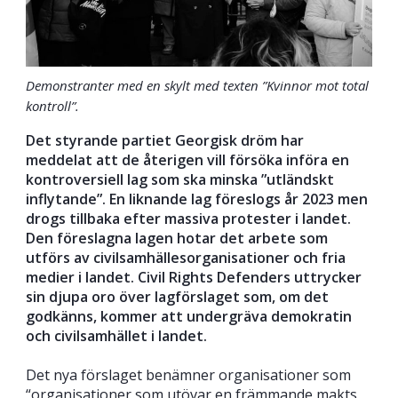
Demonstranter med en skylt med texten ”Kvinnor mot total
kontroll”.
Det styrande partiet Georgisk dröm har
meddelat att de återigen vill försöka införa en
kontroversiell lag som ska minska ”utländskt
inflytande”. En liknande lag föreslogs år 2023 men
drogs tillbaka efter massiva protester i landet.
Den föreslagna lagen hotar det arbete som
utförs av civilsamhällesorganisationer och fria
medier i landet. Civil Rights Defenders uttrycker
sin djupa oro över lagförslaget som, om det
godkänns, kommer att undergräva demokratin
och civilsamhället i landet.
Det nya förslaget benämner organisationer som
“organisationer som utövar en främmande makts