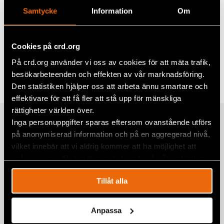
engagemang för demokrati, mänskliga rättigheter
Samtycke
Information
Om
och rättsstatens principer.
Cookies på crd.org
Dela
På crd.org använder vi oss av cookies för att mäta trafik,
Taggar
Facebook
Aktuellt
,
Eurasien
besökarbeteenden och effekten av vår marknadsföring.
Den statistiken hjälper oss att arbeta ännu smartare och
Twitter
effektivare för att få fler att stå upp för mänskliga
Google+
rättigheter världen över.
Relaterade artiklar
Inga personuppgifter sparas eftersom ovanstående utförs
Mail
på anonymiserad information och på en aggregerad nivå,
vilket innebär att vi aldrig kommer att ha möjlighet att
spåra en specifik besökares beteende på vår webbplats.
Civil Rights Defender of the Year
Award 2026 – de oberoende
Tillåt alla
nyhetsmedierna Netgazeti och
La Hora de Cuba
Anpassa
CIVIL RIGHTS DEFENDER OF THE YEAR AWARD
,
GEORGIEN
,