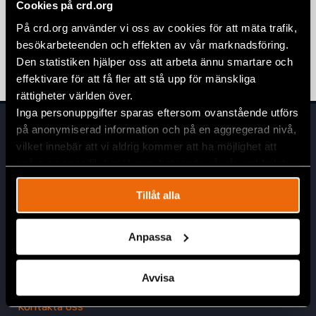
Cookies på crd.org
Vapenvila i Gaza – ett första steg mot
På crd.org använder vi oss av cookies för att mäta trafik,
ansvarsutkrävande
besökarbeteenden och effekten av vår marknadsföring.
5 november 2025
NYHETER
,
UTTALANDEN
Den statistiken hjälper oss att arbeta ännu smartare och
effektivare för att få fler att stå upp för mänskliga
rättigheter världen över.
Inga personuppgifter sparas eftersom ovanstående utförs
på anonymiserad information och på en aggregerad nivå,
vilket innebär att vi aldrig kommer att ha möjlighet att
spåra en specifik besökares beteende på vår webbplats.
Tillåt alla
Huvudkontor
Anpassa
Civil Rights Defenders
Östgötagatan 90
Avvisa
SE-116 64 Stockholm, Sverige
Kontakta oss