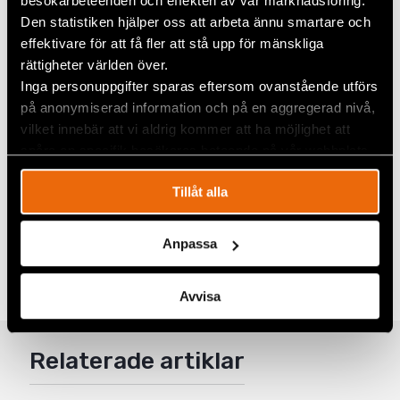
besökarbeteenden och effekten av vår marknadsföring.
kvinnor behövt psykosocialt stöd och makt över sin
Den statistiken hjälper oss att arbeta ännu smartare och
ekonomi för att kunna ta hand om nästa
effektivare för att få fler att stå upp för mänskliga
generation.
rättigheter världen över.
Inga personuppgifter sparas eftersom ovanstående utförs
Läs mer
på anonymiserad information och på en aggregerad nivå,
Läs mer om det otroliga arbete som utförs av
vilket innebär att vi aldrig kommer att ha möjlighet att
kvinnliga människorättsförsvarare över hela
spåra en specifik besökares beteende på vår webbplats.
världen
här
.
Tillåt alla
Dela
Anpassa
Taggar
Facebook
Aktuellt
,
Eurasien
,
Kvinnors rättigheter
Twitter
Avvisa
Google+
Relaterade artiklar
Mail