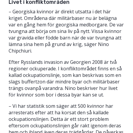
Livet i konfliktområden
– Georgiska kvinnor är direkt utsatta i det här
kriget. Områdena där militärbaser nu är belägna
var en gång hem för georgiska medborgare. De var
tvungna att börja om sina liv på nytt. Vissa kvinnor
var gravida eller födde barn när de var tvungna att
lämna sina hem på grund av krig, säger Nino
Chipchiuri.
Efter Rysslands invasion av Georgien 2008 är två
regioner ockuperade. I konfliktområdet finns en så
kallad ockupationslinje, som kan beskrivas som en
slags buffertzon där mindre byar och militärbaser
trängs ovanpå varandra. Nino beskriver hur livet
för kvinnor som bor i dessa byar kan se ut.
– Vi har statistik som säger att 500 kvinnor har
arresterats efter att ha korsat den så kallade
ockupationslinjen. Detta är ett stort problem
eftersom ockupationslinjen går rakt igenom deras
hem och ibland även deras trädgårdar. De påverkas