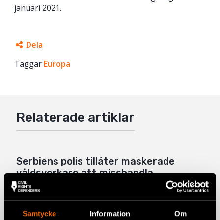
januari 2021.
Dela
Taggar
Facebook
Europa
Twitter
Google+
Relaterade artiklar
Mail
Serbiens polis tillåter maskerade
våldsverkare att misshandla
medborgare
15 augusti 2025
NYHETER
,
SERBIEN
Samtycke
Information
Om