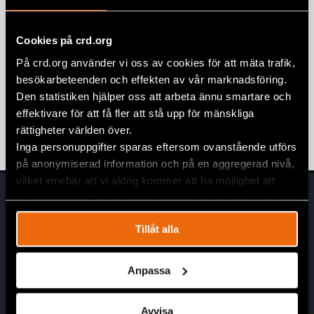
Rapporter om brutalt polisvåld i
Serbien
Cookies på crd.org
4 juli 2025
SERBIEN
,
UTTALANDEN
På crd.org använder vi oss av cookies för att mäta trafik,
Civil Rights Defenders kräver
besökarbeteenden och effekten av vår marknadsföring.
omedelbar frigivning av aktivister från
Den statistiken hjälper oss att arbeta ännu smartare och
Serbien
effektivare för att få fler att stå upp för mänskliga
16 maj 2025
NYHETER
,
SERBIEN
rättigheter världen över.
Inga personuppgifter sparas eftersom ovanstående utförs
på anonymiserad information och på en aggregerad nivå,
vilket innebär att vi aldrig kommer att ha möjlighet att
spåra en specifik besökares beteende på vår webbplats.
Tillåt alla
Anpassa
Huvudkontor
Avvisa