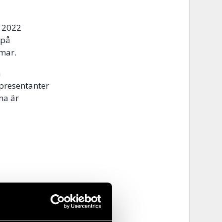
a 2022
 på
mar.
h
epresentanter
na är