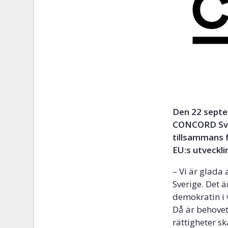
Den 22 septe
CONCORD Sver
tillsammans f
EU:s utveckli
– Vi är glad
Sverige. Det ä
demokratin i 
Då är behovet
rättigheter sk