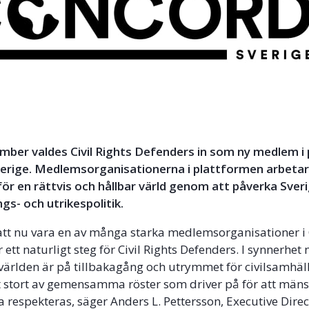
mber valdes Civil Rights Defenders in som ny medlem i
ige. Medlemsorganisationerna i plattformen arbeta
ör en rättvis och hållbar värld genom att påverka Sver
ngs- och utrikespolitik.
a att nu vara en av många starka medlemsorganisationer
r ett naturligt steg för Civil Rights Defenders. I synnerhet 
världen är på tillbakagång och utrymmet för civilsamhäl
 stort av gemensamma röster som driver på för att mäns
a respekteras, säger Anders L. Pettersson, Executive Direc