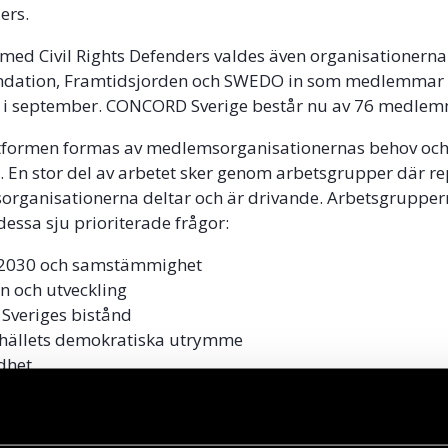
ers.
ed Civil Rights Defenders valdes även organisationern
oundation, Framtidsjorden och SWEDO in som medlemmar
t i september. CONCORD Sverige består nu av 76 medlem
attformen formas av medlemsorganisationernas behov oc
r. En stor del av arbetet sker genom arbetsgrupper där r
organisationerna deltar och är drivande. Arbetsgrupper
dessa sju prioriterade frågor:
2030 och samstämmighet
n och utveckling
 Sveriges bistånd
mhällets demokratiska utrymme
dhet
nde och mänskliga rättigheter
siering