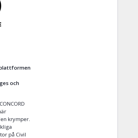
 plattformen
r
iges och
 i CONCORD
när
len krymper.
kliga
tor på Civil