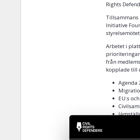
Rights Defend
Tillsammans m
Initiative F
styrelsemöte
Arbetet i pl
prioriteringa
från medlems
kopplade till 
Agenda 
Migratio
EU:s och
Civilsa
Jämställ
Företaga
EU-finan