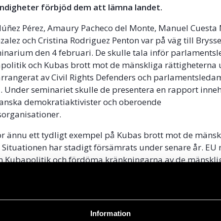
digheter förbjöd dem att lämna landet.
t Núñez Pérez, Amaury Pacheco del Monte, Manuel Cuesta
alez och Cristina Rodriguez Penton var på väg till Bryssel
eminarium den 4 februari. De skulle tala inför parlament
olitik och Kubas brott mot de mänskliga rättigheterna 
rangerat av Civil Rights Defenders och parlamentsleda
 Under seminariet skulle de presentera en rapport inne
banska demokratiaktivister och oberoende
sorganisationer.
ör ännu ett tydligt exempel på Kubas brott mot de mänsk
. Situationen har stadigt försämrats under senare år. EU
n Kubapolitik och fördöma kränkningarna av de mänskli
a begångna av de kubanska myndigheterna, säger Anders 
ecutive Director för Civil Rights Defenders.
mmer fortfarande att hållas den 4 februari, då med and
Information
 som presenterar rapporten. För mer information, klick