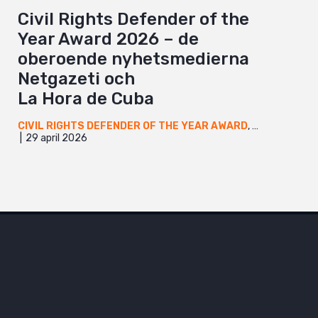
Civil Rights Defender of the
Year Award 2026 – de
oberoende nyhetsmedierna
Netgazeti och
La Hora de Cuba
CIVIL RIGHTS DEFENDER OF THE YEAR AWARD
,
GEORGIEN
,
K
29 april 2026