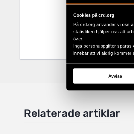
Cookies på crd.org
Dela
På crd.org använder vi oss a
Taggar
Facebo
Aktuel
statistiken hjälper oss att ar
över.
Twitter
Inga personuppgifter sparas 
innebär att vi aldrig kommer 
Google
Mail
Avvisa
Relaterade artiklar