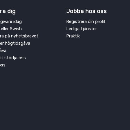
ra dig
Jobba hos oss
givare idag
Registrera din profil
 eller Swish
Lediga tjänster
ra på nyhetsbrevet
Praktik
ler högtidsgåva
åva
att stödja oss
oss