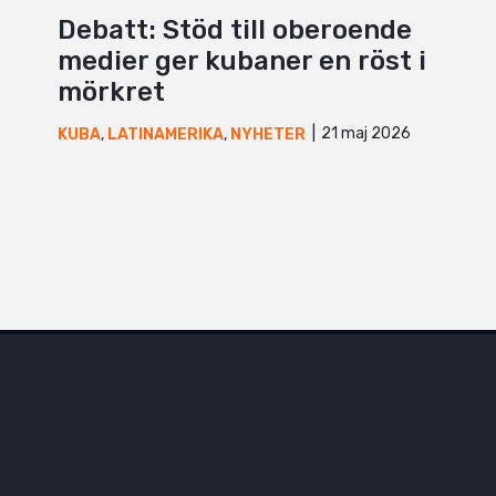
Debatt: Stöd till oberoende
medier ger kubaner en röst i
mörkret
21 maj 2026
KUBA
,
LATINAMERIKA
,
NYHETER