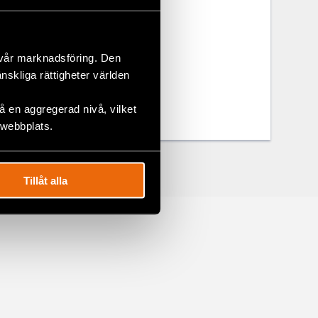
 vår marknadsföring. Den
änskliga rättigheter världen
 en aggregerad nivå, vilket
 webbplats.
Tillåt alla