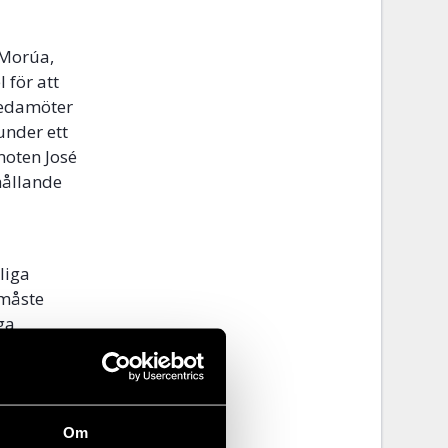
 Morúa,
 för att
sledamöter
under ett
moten José
hållande
liga
 måste
ga
L.
ra
Om
a
här
.