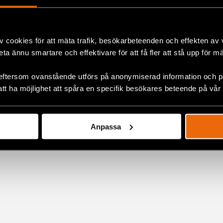
v cookies för att mäta trafik, besökarbeteenden och effekten av
ok
lt
,
Latinamerika
beta ännu smartare och effektivare för att få fler att stå upp för m
eftersom ovanstående utförs på anonymiserad information och på
att ha möjlighet att spåra en specifik besökares beteende på vår
+
Anpassa