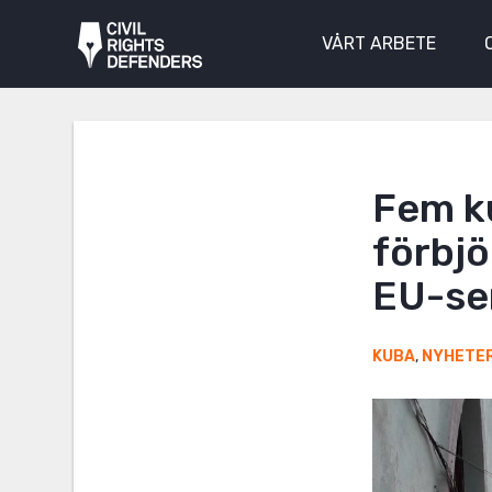
VÅRT ARBETE
Fem k
förbjö
EU-se
KUBA
,
NYHETE