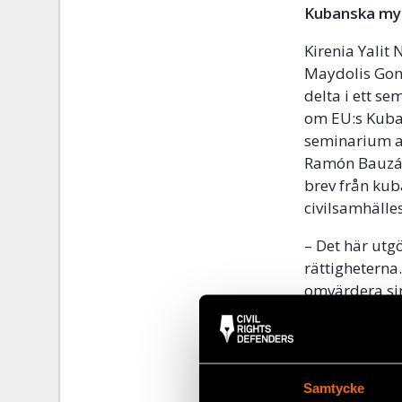
Kubanska myn
Kirenia Yali
Maydolis Gonz
delta i ett s
om EU:s Kubap
seminarium ar
Ramón Bauzá.
brev från ku
civilsamhälle
– Det här utg
rättigheterna
omvärdera si
rättighetern
Pettersson, Ex
Seminariet ko
Samtycke
medförfattare