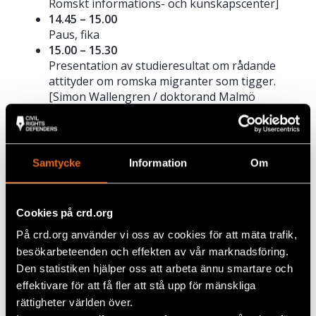
Romskt informations- och kunskapscenter]
14.45 – 15.00
Paus, fika
15.00 – 15.30
Presentation av studieresultat om rådande
attityder om romska migranter som tigger.
[Simon Wallengren / doktorand Malmö
Universitet]
15.30 – 16.00
Situationen idag – kopplingen till antiziganism
[Hans Caldaras, artist, författare och aktivist]
Samtycke
Information
Om
16.00 – 16.30
Paneldebatt med med Armina som har egen
erfarenhet av hatbrott, Simon
Cookies på crd.org
Wallengren, doktorand Malmö
Universitet, Carina Nilsson,
På crd.org använder vi oss av cookies för att mäta trafik,
kommunfullmäktiges ordförande i Malmö
besökarbeteenden och effekten av vår marknadsföring.
samt Zandra Brodd, chefen för polisens
Den statistiken hjälper oss att arbeta ännu smartare och
hatbrottsgrupp [Moderator, Katri Linna, Civil
effektivare för att få fler att stå upp för mänskliga
Rights Defenders]
rättigheter världen över.
16.30 – 16.45