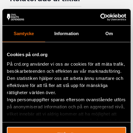
Mail
De fredliga protesterna i Istanbul
måste tillåtas
Samtycke
Information
Om
21 maj 2024
EUROPA
,
TURKIET
,
UTTALANDEN
Gemensamt uttalande: Turkiets
Cookies på crd.org
behandling av hbtqi+ personer och
På crd.org använder vi oss av cookies för att mäta trafik,
människorättsförsvarare, efter
besökarbeteenden och effekten av vår marknadsföring.
publiceringen av den Europeiska
Den statistiken hjälper oss att arbeta ännu smartare och
kommissionens utvidgningspaket
effektivare för att få fler att stå upp för mänskliga
rättigheter världen över.
15 november 2023
EUROPA
,
TURKIET
,
UTTALANDEN
Inga personuppgifter sparas eftersom ovanstående utförs
Intervju med Murat Çelikkan: ”Det här
på anonymiserad information och på en aggregerad nivå,
är ett historiskt ögonblick för att
vilket innebär att vi aldrig kommer att ha möjlighet att
kunna skapa förändring”
spåra en specifik besökares beteende på vår webbplats.
26 maj 2023
EUROPA
,
NYHETER
,
TURKIET