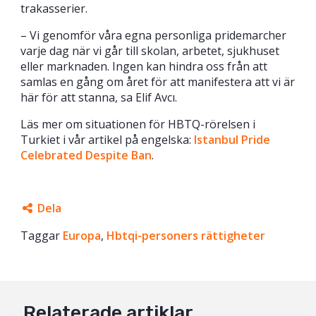
trakasserier.
– Vi genomför våra egna personliga pridemarcher
varje dag när vi går till skolan, arbetet, sjukhuset
eller marknaden. Ingen kan hindra oss från att
samlas en gång om året för att manifestera att vi är
här för att stanna, sa Elif Avcı.
Läs mer om situationen för HBTQ-rörelsen i
Turkiet i vår artikel på engelska:
Istanbul Pride
Celebrated Despite Ban
.
Dela
Taggar
Facebook
Europa
,
Hbtqi-personers rättigheter
Twitter
Google+
Relaterade artiklar