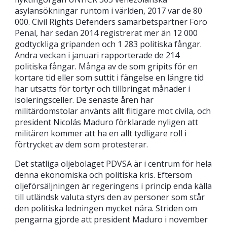
asylansökningar runtom i världen, 2017 var de 80
000. Civil Rights Defenders samarbetspartner Foro
Penal, har sedan 2014 registrerat mer än 12 000
godtyckliga gripanden och 1 283 politiska fångar.
Andra veckan i januari rapporterade de 214
politiska fångar. Många av de som gripits för en
kortare tid eller som suttit i fängelse en längre tid
har utsatts för tortyr och tillbringat månader i
isoleringsceller. De senaste åren har
militärdomstolar använts allt flitigare mot civila, och
president Nicolás Maduro förklarade nyligen att
militären kommer att ha en allt tydligare roll i
förtrycket av dem som protesterar.
Det statliga oljebolaget PDVSA är i centrum för hela
denna ekonomiska och politiska kris. Eftersom
oljeförsäljningen är regeringens i princip enda källa
till utländsk valuta styrs den av personer som står
den politiska ledningen mycket nära. Striden om
pengarna gjorde att president Maduro i november