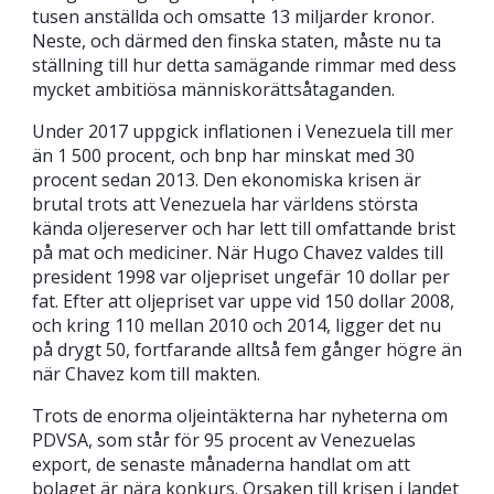
tusen anställda och omsatte 13 miljarder kronor.
Neste, och därmed den finska staten, måste nu ta
ställning till hur detta samägande rimmar med dess
mycket ambitiösa människorättsåtaganden.
Under 2017 uppgick inflationen i Venezuela till mer
än 1 500 procent, och bnp har minskat med 30
procent sedan 2013. Den ekonomiska krisen är
brutal trots att Venezuela har världens största
kända oljereserver och har lett till omfattande brist
på mat och mediciner. När Hugo Chavez valdes till
president 1998 var oljepriset ungefär 10 dollar per
fat. Efter att oljepriset var uppe vid 150 dollar 2008,
och kring 110 mellan 2010 och 2014, ligger det nu
på drygt 50, fortfarande alltså fem gånger högre än
när Chavez kom till makten.
Trots de enorma oljeintäkterna har nyheterna om
PDVSA, som står för 95 procent av Venezuelas
export, de senaste månaderna handlat om att
bolaget är nära konkurs. Orsaken till krisen i landet