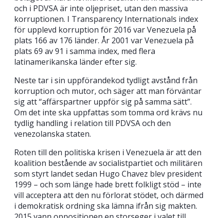
och i PDVSA är inte oljepriset, utan den massiva
korruptionen. I Transparency Internationals index
för upplevd korruption för 2016 var Venezuela på
plats 166 av 176 länder. År 2001 var Venezuela på
plats 69 av 91 i samma index, med flera
latinamerikanska länder efter sig.
Neste tar i sin uppförandekod tydligt avstånd från
korruption och mutor, och säger att man förväntar
sig att “affärspartner uppför sig på samma sätt”.
Om det inte ska uppfattas som tomma ord krävs nu
tydlig handling i relation till PDVSA och den
venezolanska staten.
Roten till den politiska krisen i Venezuela är att den
koalition bestående av socialistpartiet och militären
som styrt landet sedan Hugo Chavez blev president
1999 – och som länge hade brett folkligt stöd – inte
vill acceptera att den nu förlorat stödet, och därmed
i demokratisk ordning ska lämna ifrån sig makten.
2015 vann oppositionen en storseger i valet till