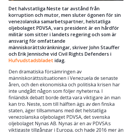
Det halvstatliga Neste tar avstånd från
korruption och mutor, men sluter ögonen för sin
venezolanska samarbetspartner, helstatliga
oljebolaget PDVSA, vars president är en hårdför
militär som sitter i landets regering och som är
ansvarig för omfattande
människorättskränkningar, skriver John Stauffer
och Erik Jennische vid Civil Rights Defenders i
Hufvudstadsbladet
idag.
Den dramatiska försämringen av
människorättssituationen i Venezuela de senaste
åren, och den ekonomiska och politiska krisen har
inte undgått någon som följer nyheterna. I
finländsk debatt borde detta vara viktigare än man
kan tro. Neste, som till hälften ägs av den finska
staten, äger tillsammans med det helstatliga
venezolanska oljebolaget PDVSA, det svenska
oljebolaget Nynas AB. Nynas är en av PDVSA:s
viktigaste tillgångar i Europa, och hade 2016 mer än