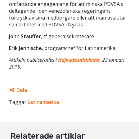
omfattande engagemang för att minska PDVSA:s
deltagande i den venezolanska regeringens
förtryck av sina medborgare eller att man avslutar
samarbetet med PDVSA i Nynäs.
John Stauffer
, tf generalsekreterare
Erik Jennische
, programchef för Latinamerika
Artikeln publicerades i
Hufvudstadsbladet
, 23 januari
2018.
Dela
Taggar
Facebook
Latinamerika
Twitter
Google+
Relaterade artiklar
Mail