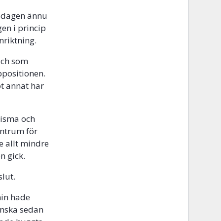
rsdagen ännu
gen i princip
nriktning.
 och som
ppositionen.
ot annat har
risma och
entrum för
e allt mindre
n gick.
slut.
min hade
inska sedan