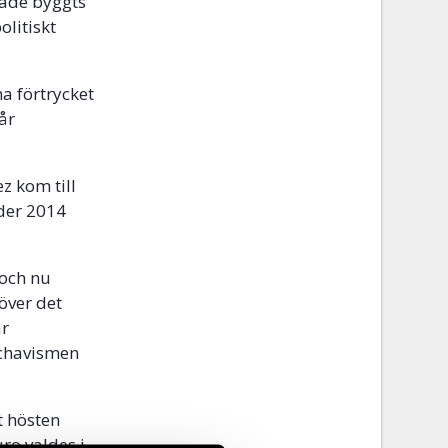
hade byggts
olitiskt
a förtrycket
år
z kom till
der 2014
 och nu
 över det
ar
 chavismen
t hösten
ro valdes i