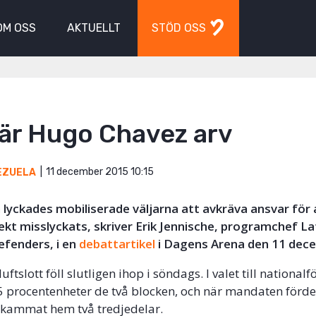
OM OSS
AKTUELLT
STÖD OSS
 är Hugo Chavez arv
11 december 2015 10:15
EZUELA
lyckades mobiliserade väljarna att avkräva ansvar för
jekt misslyckats, skriver Erik Jennische, programchef L
Defenders, i en
debattartikel
i Dagens Arena den 11 dec
ftslott föll slutligen ihop i söndags. I valet till nationa
15 procentenheter de två blocken, och när mandaten förd
 kammat hem två tredjedelar.