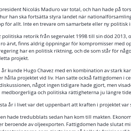
 president Nicolás Maduro var total, och han hade på to
 hur han ska fortsätta styra landet när nationalförsamlin
p för allt. Inte en trevare om samarbete eller ny politisk i
 politiska retorik från segervalet 1998 till sin död 2013,
o ärvt, finns aldrig öppningar för kompromisser med o
regering har en politisk riktning, och de som står för någ
detta projekt.
år kunde Hugo Chavez med en kombination av stark ka
r hålla projektet vid liv. Han satte också fattigdomen i c
 diskussionen, något ingen tidigare hade gjort, men visad
e medborgerliga och politiska rättigheterna ju längre tide
ta år i livet var det uppenbart att kraften i projektet var 
en hade tredubblats sedan han kom till makten. Ekono
er beroende av oljeexporten. Fattigdomen hade slutat m