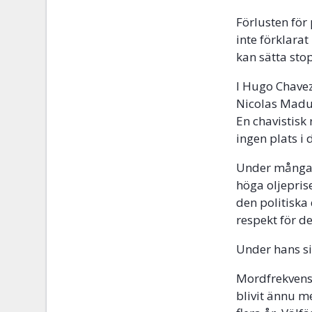
Förlusten för
inte förklarat
kan sätta stop
I Hugo Chavez
Nicolas Madur
En chavistisk 
ingen plats i 
Under många 
höga oljeprise
den politiska
respekt för d
Under hans sis
Mordfrekvens
blivit ännu m