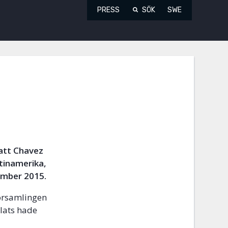
PRESS
SÖK
SWE
 att Chavez
atinamerika,
ember 2015.
lförsamlingen
elats hade