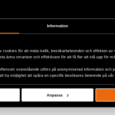
tog 14,8 miljoner. Andelen soffliggare hade halverats. I val
mlingen 2010 deltog 66 procent av väljarkåren, i söndags
väl regeringsunderlaget som oppositionen har alltså ökat
Information
cis här som slutet för chavismen inte innebär en tillbaka
 För om grunden för Hugo Chavez makt var att han mobil
iskt passiva människor för ett nytt politiskt projekt, så v
v cookies för att mäta trafik, besökarbeteenden och effekten av
 seger nu att man mobiliserade dessa människor att av
beta ännu smartare och effektivare för att få fler att stå upp för m
politiska projekt misslyckats.
ämsta arv är därför att den mobiliserade venezolanerna
eftersom ovanstående utförs på anonymiserad information och på
att ha möjlighet att spåra en specifik besökares beteende på vår
rliga och politiska rättigheter som metod för förändrin
Anpassa
ok
amerika