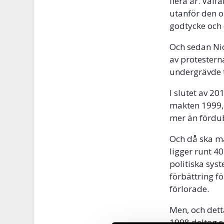
flera år. Väl
utanför den o
godtycke och 
Och sedan Nic
av protestern
undergrävde t
I slutet av 20
makten 1999, 
mer än fördu
Och då ska ma
ligger runt 40
politiska sys
förbättring f
förlorade.
Men, och dett
1998 deltog s