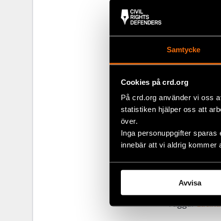
april 2013 del
nationalförsa
Stödet för så
Samtycke
Och det är pre
som var före.
Cookies på crd.org
tidigare polit
På crd.org använder vi oss a
oppositionens
statistiken hjälper oss att ar
för att detta 
över.
Chavismens fr
Inga personuppgifter sparas 
innebär att vi aldrig kommer 
sina medborge
Avvisa
Dela
Taggar
Facebo
Latin