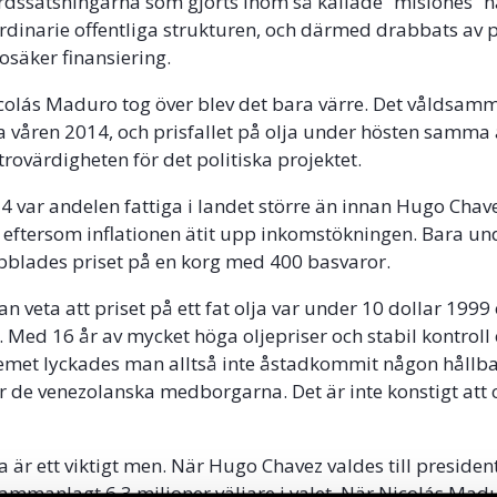
färdssatsningarna som gjorts inom så kallade ”misiones” 
rdinarie offentliga strukturen, och därmed drabbats av p
osäker finansiering.
olás Maduro tog över blev det bara värre. Det våldsamm
a våren 2014, och prisfallet på olja under hösten samma 
rovärdigheten för det politiska projektet.
14 var andelen fattiga i landet större än innan Hugo Chave
eftersom inflationen ätit upp inkomstökningen. Bara un
bblades priset på en korg med 400 basvaror.
n veta att priset på ett fat olja var under 10 dollar 1999
. Med 16 år av mycket höga oljepriser och stabil kontroll
temet lyckades man alltså inte åstadkommit någon hållb
ör de venezolanska medborgarna. Det är inte konstigt att
a är ett viktigt men. När Hugo Chavez valdes till presiden
ammanlagt 6,3 miljoner väljare i valet. När Nicolás Madu