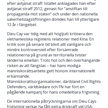
efter avtjänat straff. Istället anklagades han efter
avtjänat straff 2012, genast för ”anstiftan till
propaganda mot staten” och under den nationella
säkerhetslagstiftningen dömdes han till ytterligare
12 år i fängelset.
Dieu Cay var tidig med att högljutt kritisera den
vietnamesiska regimens relationer med Kina. En
kritik som på senare tid blivit allt vanligare och
mindre kontroversiell efter försämrade
relationerna på grund av territoriella tvister
länderna emellan. Trots hot och den överhängande
risken av att fängslas – har hans modiga
människorättsarbete gett honom internationellt
erkännande.
Människorättsorganisationer, däribland Civil Rights
Defenders, världsledare och FN har fört en
pågående kampanj för hans omedelbara frigivning.
De internationella påtryckningarna om Dieu Cays
frigivning verkar ha fått extra drivkraft vid USA-