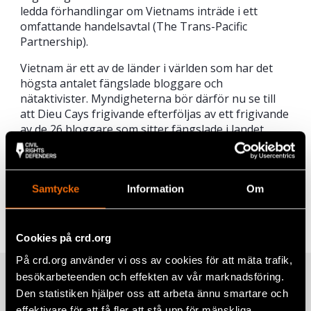
ledda förhandlingar om Vietnams inträde i ett
omfattande handelsavtal (The Trans-Pacific
Partnership).
Vietnam är ett av de länder i världen som har det
högsta antalet fängslade bloggare och
nätaktivister. Myndigheterna bör därför nu se till
att Dieu Cays frigivande efterföljas av ett frigivande
av de 26 bloggare som sitter fängslade i landet.
Dela
Samtycke
Information
Om
Taggar
Facebook
Asien
Twitter
Cookies på crd.org
På crd.org använder vi oss av cookies för att mäta trafik,
Google+
besökarbeteenden och effekten av vår marknadsföring.
Relaterade artiklar
Mail
Den statistiken hjälper oss att arbeta ännu smartare och
effektivare för att få fler att stå upp för mänskliga