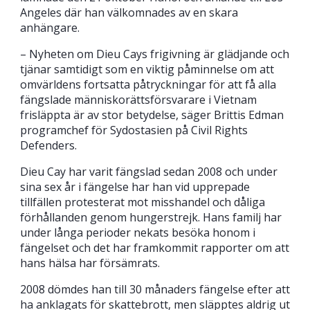
Angeles där han välkomnades av en skara
anhängare.
– Nyheten om Dieu Cays frigivning är glädjande och
tjänar samtidigt som en viktig påminnelse om att
omvärldens fortsatta påtryckningar för att få alla
fängslade människorättsförsvarare i Vietnam
frisläppta är av stor betydelse, säger Brittis Edman
programchef för Sydostasien på Civil Rights
Defenders.
Dieu Cay har varit fängslad sedan 2008 och under
sina sex år i fängelse har han vid upprepade
tillfällen protesterat mot misshandel och dåliga
förhållanden genom hungerstrejk. Hans familj har
under långa perioder nekats besöka honom i
fängelset och det har framkommit rapporter om att
hans hälsa har försämrats.
2008 dömdes han till 30 månaders fängelse efter att
ha anklagats för skattebrott, men släpptes aldrig ut