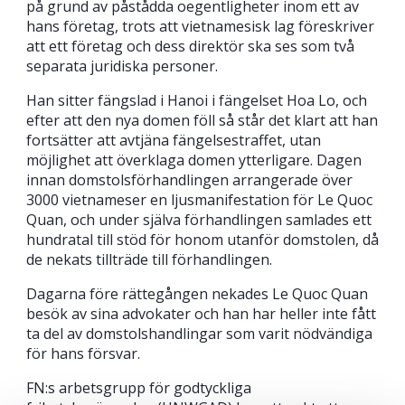
på grund av påstådda oegentligheter inom ett av
hans företag, trots att vietnamesisk lag föreskriver
att ett företag och dess direktör ska ses som två
separata juridiska personer.
Han sitter fängslad i Hanoi i fängelset Hoa Lo, och
efter att den nya domen föll så står det klart att han
fortsätter att avtjäna fängelsestraffet, utan
möjlighet att överklaga domen ytterligare. Dagen
innan domstolsförhandlingen arrangerade över
3000 vietnameser en ljusmanifestation för Le Quoc
Quan, och under själva förhandlingen samlades ett
hundratal till stöd för honom utanför domstolen, då
de nekats tillträde till förhandlingen.
Dagarna före rättegången nekades Le Quoc Quan
besök av sina advokater och han har heller inte fått
ta del av domstolshandlingar som varit nödvändiga
för hans försvar.
FN:s arbetsgrupp för godtyckliga