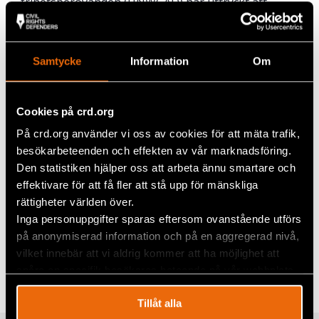
frihetsberövanden (UNWGAD) har uttryckt att
åtalet mot Le Quoc Quan kan kopplas till hans
människorättsarbete och att det brutit mot rätten
till yttrandefrihet, enligt artikel 19 i FN:s
Samtycke
Information
Om
Internationella konvention om medborgerliga och
politiska rättigheter (ICCPR), som Vietnam
ratificerat.
Cookies på crd.org
Civil Rights Defenders anser att fallet visar hur
På crd.org använder vi oss av cookies för att mäta trafik,
bristfällig rättssäkerheten är för
besökarbeteenden och effekten av vår marknadsföring.
människorättsförsvarare i Vietnam. Det är tydligt
Den statistiken hjälper oss att arbeta ännu smartare och
att Le Quoc Quan straffas för åsikter som regimen
inte tolererar.
effektivare för att få fler att stå upp för mänskliga
rättigheter världen över.
Inga personuppgifter sparas eftersom ovanstående utförs
på anonymiserad information och på en aggregerad nivå,
Dela
vilket innebär att vi aldrig kommer att ha möjlighet att
Taggar
Facebook
Asien
spåra en specifik besökares beteende på vår webbplats.
Twitter
Tillåt alla