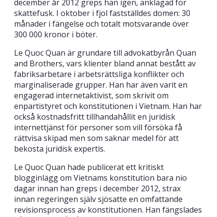
december år 2012 greps han igen, anklagad för
skattefusk. I oktober i fjol fastställdes domen: 30
månader i fängelse och totalt motsvarande över
300 000 kronor i böter.
Le Quoc Quan är grundare till advokatbyrån Quan
and Brothers, vars klienter bland annat bestått av
fabriksarbetare i arbetsrättsliga konflikter och
marginaliserade grupper. Han har även varit en
engagerad internetaktivist, som skrivit om
enpartistyret och konstitutionen i Vietnam. Han har
också kostnadsfritt tillhandahållit en juridisk
internettjänst för personer som vill försöka få
rättvisa skipad men som saknar medel för att
bekosta juridisk expertis.
Le Quoc Quan hade publicerat ett kritiskt
blogginlägg om Vietnams konstitution bara nio
dagar innan han greps i december 2012, strax
innan regeringen själv sjösatte en omfattande
revisionsprocess av konstitutionen. Han fängslades