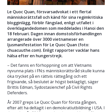
Le Quoc Quan, försvarsadvokat i ett flertal
människorättsfall och känd för sina regimkritiska
blogginlägg, förblir fängslad, enligt utfallet i
överklagandedomen som meddelades i Hanoi den
18 februari. Dagen innan domstolsförhandlingen
arrangerade över 3000 vietnameser en
ljusmanifestation för Le Quoc Quan (foto:
chuacuuthe.com). Enligt rapporter vacklar hans
hälsa efter en hungerstrejk.
– Det fanns en förhoppning om att Vietnams
nyvunna plats i FN:s människorättsråd skulle kunna
öka trycket på en rättvis rättegång och ett
frigivande, så beslutet är högst beklagligt, säger
Brittis Edman, Sydostasienchef på Civil Rights
Defenders.
År 2007 greps Le Quoc Quan för första gången,
efter att ha deltagit i en demokratiutbildning i USA. I