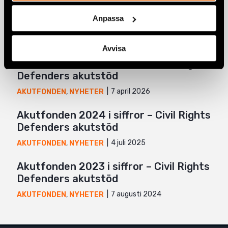
Google+
Relaterade artiklar
Anpassa
Mail
Avvisa
Akutfonden 2025 i siffror – Civil Rights
Defenders akutstöd
7 april 2026
AKUTFONDEN
,
NYHETER
Akutfonden 2024 i siffror – Civil Rights
Defenders akutstöd
4 juli 2025
AKUTFONDEN
,
NYHETER
Akutfonden 2023 i siffror – Civil Rights
Defenders akutstöd
7 augusti 2024
AKUTFONDEN
,
NYHETER