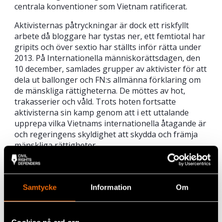
centrala konventioner som Vietnam ratificerat.
Aktivisternas påtryckningar är dock ett riskfyllt
arbete då bloggare har tystas ner, ett femtiotal har
gripits och över sextio har ställts inför rätta under
2013. På Internationella människorättsdagen, den
10 december, samlades grupper av aktivister för att
dela ut ballonger och FN:s allmänna förklaring om
de mänskliga rättigheterna. De möttes av hot,
trakasserier och våld. Trots hoten fortsatte
aktivisterna sin kamp genom att i ett uttalande
upprepa vilka Vietnams internationella åtagande är
och regeringens skyldighet att skydda och främja
mänskliga rättigheter.
Civil Rights Defenders anser att det är hög tid för
Vietnams internationella givare och diplomatkår att
vara lika modiga och tydliga i sitt förhållande till de
Samtycke
Information
Om
mänskliga rättigheterna.