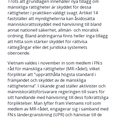
Trots att grundlagen innehåller nya tillägg om
mänskliga rättigheter är skyddet för dessa
rättigheter i praktiken väldigt svagt. Artikel 14
fastställer att myndigheterna kan åsidosätta
människorättsskyddet med hänvisning till bland
annat nationell säkerhet, allmän- och moralisk
ordning. Bland ändringarna finns heller inga tillägg
att hitta som stärker skyddet för rättvisa
rättegångar eller det juridiska systemets
oberoende.
Vietnam valdes i november in som medlem i FN:s
råd för mänskliga rättigheter (MR-rådet), vilket
förpliktar att ”upprätthålla högsta standard i
främjandet och skyddet av de mänskliga
rättigheterna”. I ökande grad ställer aktivister och
människorättsförsvarare regeringen till svars för
sitt handlande med hänvisning till dess folkrättsliga
förpliktelser. Man lyfter fram Vietnams roll som
medlem av MR-rådet, engagerar sig i samband med
FN:s ländergranskning (UPR) och hänvisar till de