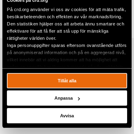
Cookies på crd.org
Dela
På crd.org använder vi oss av cookies för att mäta trafik,
besökarbeteenden och effekten av vår marknadsföring.
Taggar
Facebook
Asien
Den statistiken hjälper oss att arbeta ännu smartare och
Twitter
effektivare för att få fler att stå upp för mänskliga
rättigheter världen över.
Google+
Inga personuppgifter sparas eftersom ovanstående utförs
Relaterade artiklar
på anonymiserad information och på en aggregerad nivå,
Mail
vilket innebär att vi aldrig kommer att ha möjlighet att
spåra en specifik besökares beteende på vår webbplats.
Akutfonden 2025 i siffror – Civil Rights
Tillåt alla
Defenders akutstöd
7 april 2026
AKUTFONDEN
,
NYHETER
Anpassa
Akutfonden 2024 i siffror – Civil Rights
Defenders akutstöd
Avvisa
4 juli 2025
AKUTFONDEN
,
NYHETER