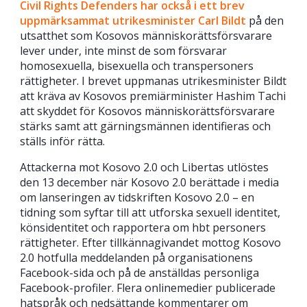
Civil Rights Defenders har också i ett brev
uppmärksammat utrikesminister Carl Bildt
på den
utsatthet som Kosovos människorättsförsvarare
lever under, inte minst de som försvarar
homosexuella, bisexuella och transpersoners
rättigheter. I brevet uppmanas utrikesminister Bildt
att kräva av Kosovos premiärminister Hashim Tachi
att skyddet för Kosovos människorättsförsvarare
stärks samt att gärningsmännen identifieras och
ställs inför rätta.
Attackerna mot Kosovo 2.0 och Libertas utlöstes
den 13 december när Kosovo 2.0 berättade i media
om lanseringen av tidskriften Kosovo 2.0 – en
tidning som syftar till att utforska sexuell identitet,
könsidentitet och rapportera om hbt personers
rättigheter. Efter tillkännagivandet mottog Kosovo
2.0 hotfulla meddelanden på organisationens
Facebook-sida och på de anställdas personliga
Facebook-profiler. Flera onlinemedier publicerade
hatspråk och nedsättande kommentarer om