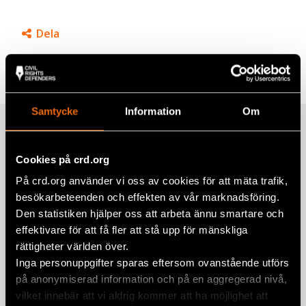
Dela
Taggar
Facebook
Europa
,
Hbtqi-personers rättigheter
Twitter
Samtycke
Information
Om
Google+
Relaterade artiklar
Mail
Cookies på crd.org
På crd.org använder vi oss av cookies för att mäta trafik,
No Step Back – Pristina Pride 2025
besökarbeteenden och effekten av vår marknadsföring.
Den statistiken hjälper oss att arbeta ännu smartare och
13 juni 2025
KOSOVO
,
NYHETER
effektivare för att få fler att stå upp för mänskliga
Pride Month: Hbtqi-rättigheter i
rättigheter världen över.
Sarajevo, Pristina och Tirana
Inga personuppgifter sparas eftersom ovanstående utförs
på anonymiserad information och på en aggregerad nivå,
ALBANIEN
,
BOSNIEN-HERCEGOVINA
,
EUROPA
,
KOSOVO
,
NYH
vilket innebär att vi aldrig kommer att ha möjlighet att
11 juni 2024