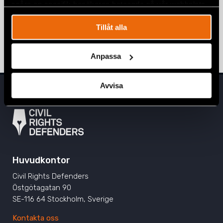
spåra en specifik besökares beteende på vår webbplats.
Öppet brev: Homofober har ingen plats
i parlamentet
Tillåt alla
28 februari 2024
EUROPA
,
KOSOVO
,
UTTALANDEN
Anpassa
Avvisa
Huvudkontor
Civil Rights Defenders
Östgötagatan 90
SE-116 64 Stockholm, Sverige
Kontakta oss