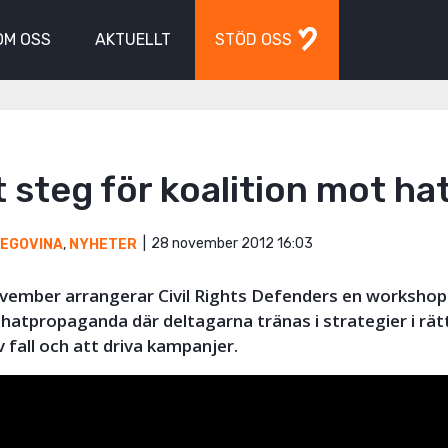
OM OSS
AKTUELLT
STÖD OSS
t steg för koalition mot ha
28 november 2012 16:03
CEGOVINA
,
NYHETER
vember arrangerar Civil Rights Defenders en worksho
hatpropaganda där deltagarna tränas i strategier i rätt
 fall och att driva kampanjer.