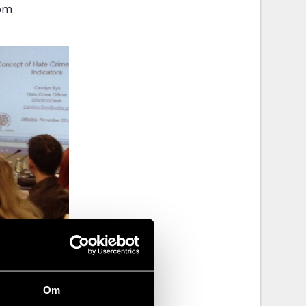
 om
Om