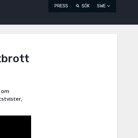
PRESS
SÖK
SWE
tbrott
p om
stvister,