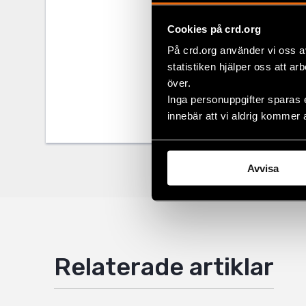
Cookies på crd.org
På crd.org använder vi oss a
Dela
statistiken hjälper oss att ar
Taggar
Facebo
Aktuel
över.
Inga personuppgifter sparas 
Twitter
innebär att vi aldrig kommer 
Google
Mail
Avvisa
Relaterade artiklar