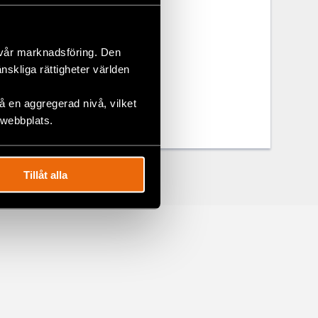
 vår marknadsföring. Den
änskliga rättigheter världen
 en aggregerad nivå, vilket
 webbplats.
Tillåt alla