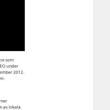
ntre som
ANEO under
ovember 2012.
en-
 mer
n av lokala