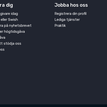
ra dig
Jobba hos oss
givare idag
Registrera din profil
 eller Swish
Lediga tjänster
ra på nyhetsbrevet
Praktik
ler högtidsgåva
åva
att stödja oss
oss