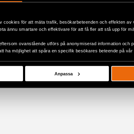
v cookies för att mäta trafik, besökarbeteenden och effekten av
beta ännu smartare och effektivare för att få fler att stå upp för m
ok
lt
,
Europa
eftersom ovanstående utförs på anonymiserad information och på
att ha möjlighet att spåra en specifik besökares beteende på vår
+
Anpassa