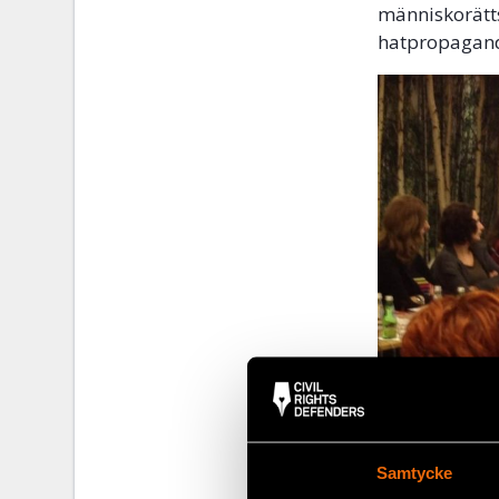
människorätts
hatpropaganda
Samtycke