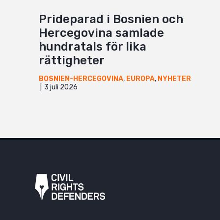
Prideparad i Bosnien och
Hercegovina samlade
hundratals för lika
rättigheter
BOSNIEN-HERCEGOVINA
,
EUROPA
,
NYHETER
3 juli 2026