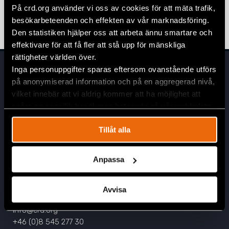
Ungern visar att förändring är möjlig
På crd.org använder vi oss av cookies för att mäta trafik,
13 april 2026
NYHETER
,
UNGERN
besökarbeteenden och effekten av vår marknadsföring.
Den statistiken hjälper oss att arbeta ännu smartare och
effektivare för att få fler att stå upp för mänskliga
rättigheter världen över.
Inga personuppgifter sparas eftersom ovanstående utförs
på anonymiserad information och på en aggregerad nivå,
vilket innebär att vi aldrig kommer att ha möjlighet att
spåra en specifik besökares beteende på vår webbplats.
Tillåt alla
Huvudkontor
Civil Rights Defenders
Anpassa
Östgötagatan 90
SE-116 64 Stockholm, Sverige
Avvisa
Kontakta oss
info@crd.org
+46 (0)8 545 277 30