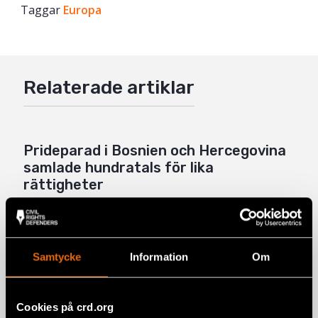
Taggar
Facebook
Europa
Twitter
Google+
Relaterade artiklar
Mail
Prideparad i Bosnien och Hercegovina
samlade hundratals för lika
rättigheter
BOSNIEN-HERCEGOVINA
,
EUROPA
,
NYHETER
3 juli 2026
Sverige underminerar mänskliga
Samtycke
Information
Om
rättigheter i Europa
8 maj 2026
EUROPA
,
NYHETER
,
SVERIGE
Cookies på crd.org