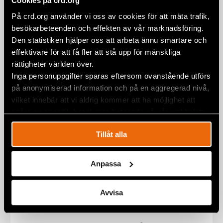
Cookies på crd.org
“It feels good to unite with fellow
På crd.org använder vi oss av cookies för att mäta trafik,
guardians of environmental and
besökarbeteenden och effekten av vår marknadsföring.
human rights”
Den statistiken hjälper oss att arbeta ännu smartare och
12 October 2022
KENYA
,
NATALIA PROJECT
,
NEWS
effektivare för att få fler att stå upp för mänskliga
rättigheter världen över.
Inga personuppgifter sparas eftersom ovanstående utförs
på anonymiserad information och på en aggregerad nivå,
vilket innebär att vi aldrig kommer att ha möjlighet att
spåra en specifik besökares beteende på vår webbplats.
Tillåt alla
Anpassa
Avvisa