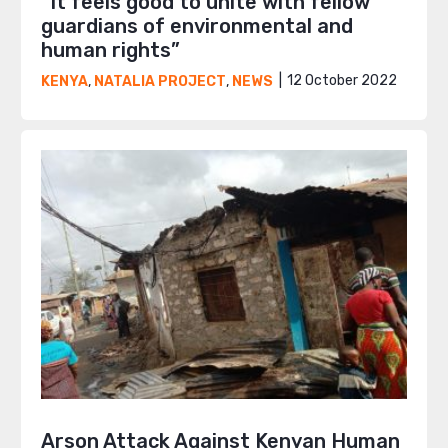
“It feels good to unite with fellow
guardians of environmental and
human rights”
12 October 2022
KENYA
,
NATALIA PROJECT
,
NEWS
Arson Attack Against Kenyan Human