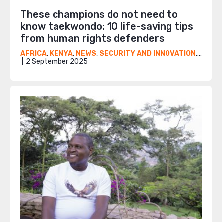
These champions do not need to
know taekwondo: 10 life-saving tips
from human rights defenders
AFRICA
,
KENYA
,
NEWS
,
SECURITY AND INNOVATION
,
UGAN
2 September 2025