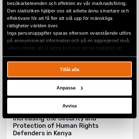
besökarbeteenden och effekten av vår marknadsföring.
26 October 2018
KENYA
,
NATALIA PROJECT
,
NEWS
Den statistiken hjälper oss att arbeta ännu smartare och
effektivare för att få fler att stå upp för mänskliga
rättigheter världen över.
Inga personuppgifter sparas eftersom ovanstående utförs
på anonymiserad information och på en aggregerad nivå,
vilket innebär att vi aldrig kommer att ha möjlighet att
spåra en specifik besökares beteende på vår webbplats.
Tillåt alla
Anpassa
Avvisa
Increasing the Security and
Protection of Human Rights
Defenders in Kenya