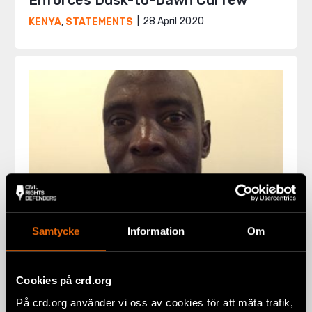
Enforces Dusk-to-Dawn Curfew
28 April 2020
KENYA
,
STATEMENTS
Samtycke
Information
Om
Natalia Project Bearer Joel Ogada
Cookies på crd.org
Reported Safe After Security
På crd.org använder vi oss av cookies för att mäta trafik,
Incident