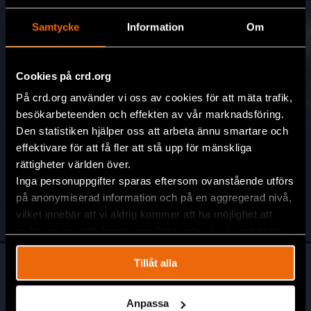
Samtycke
Information
Om
Mobilnummer
Cookies på crd.org
På crd.org använder vi oss av cookies för att mäta trafik,
besökarbeteenden och effekten av vår marknadsföring.
Den statistiken hjälper oss att arbeta ännu smartare och
effektivare för att få fler att stå upp för mänskliga
rättigheter världen över.
Inga personuppgifter sparas eftersom ovanstående utförs
Genom att gå vidare godkänner du våra riktlinjer för
på anonymiserad information och på en aggregerad nivå,
personuppgiftshantering
.
vilket innebär att vi aldrig kommer att ha möjlighet att
spåra en specifik besökares beteende på vår webbplats.
Tillåt alla
Anpassa