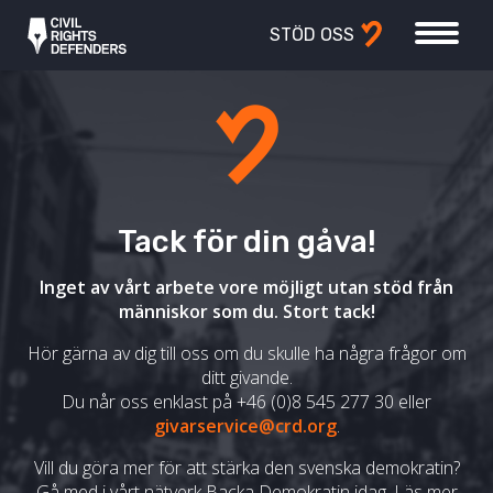
STÖD OSS
Tack för din gåva!
Inget av vårt arbete vore möjligt utan stöd från
människor som du. Stort tack!
Hör gärna av dig till oss om du skulle ha några frågor om
ditt givande.
Du når oss enklast på +46 (0)8 545 277 30 eller
givarservice@crd.org
.
Vill du göra mer för att stärka den svenska demokratin?
Gå med i vårt nätverk Backa Demokratin idag. Läs mer