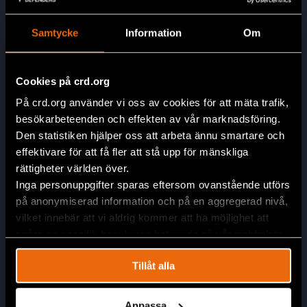
Samtycke
Information
Om
Huvudkontor
Cookies på crd.org
Civil Rights Defenders
Östgötagatan 90
På crd.org använder vi oss av cookies för att mäta trafik,
SE-116 64 Stockholm, Sverige
besökarbeteenden och effekten av vår marknadsföring.
Den statistiken hjälper oss att arbeta ännu smartare och
Kontakta oss
effektivare för att få fler att stå upp för mänskliga
info@crd.org
rättigheter världen över.
+46 (0)8 545 277 30
Inga personuppgifter sparas eftersom ovanstående utförs
Swish: 900 12 98
på anonymiserad information och på en aggregerad nivå,
Plusgiro: 90 01 29-8
vilket innebär att vi aldrig kommer att ha möjlighet att
spåra en specifik besökares beteende på vår webbplats.
Tillåt alla
Anpassa