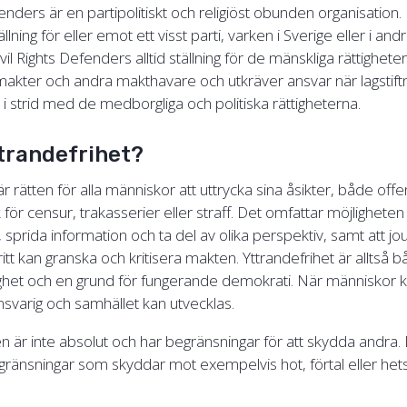
fenders är en partipolitiskt och religiöst obunden organisation
ställning för eller emot ett visst parti, varken i Sverige eller i and
il Rights Defenders alltid ställning för de mänskliga rättigheter
makter och andra makthavare och utkräver ansvar när lagstiftn
r i strid med de medborgliga och politiska rättigheterna.
ttrandefrihet?
är rätten för alla människor att uttrycka sina åsikter, både offen
sk för censur, trakasserier eller straff. Det omfattar möjligheten
r, sprida information och ta del av olika perspektiv, samt att jo
ritt kan granska och kritisera makten. Yttrandefrihet är alltså 
tighet och en grund för fungerande demokrati. När människor kan
nsvarig och samhället kan utvecklas.
n är inte absolut och har begränsningar för att skydda andra. 
begränsningar som skyddar mot exempelvis hot, förtal eller he