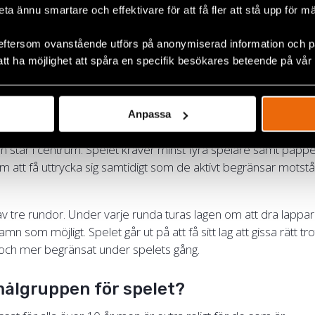
 det en gång!
beta ännu smartare och effektivare för att få fler att stå upp för m
den kan även anpassas efter spelgruppens förmåga. Eftersom
eftersom ovanstående utförs på anonymiserad information och på
vilka namn som står på lapparna som ska gissas är det enkelt a
att ha möjlighet att spåra en specifik besökares beteende på vår
 spelarnas ålder och referensramar.
spelet ut på?
Anpassa
en om det fria ordet är ett snabbspelat sällskapsspel där
en står i centrum. Spelet kräver minst fyra spelare samt papp
om att få uttrycka sig samtidigt som de aktivt begränsar motst
v tre rundor. Under varje runda turas lagen om att dra lappar 
 som möjligt. Spelet går ut på att få sitt lag att gissa rätt trot
 och mer begränsat under spelets gång.
 målgruppen för spelet?