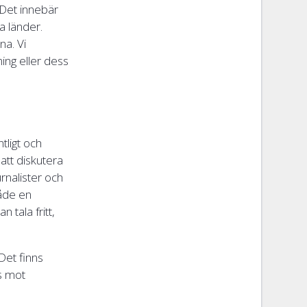
. Det innebär
ra länder.
na. Vi
ing eller dess
tligt och
 att diskutera
urnalister och
både en
 tala fritt,
Det finns
ts mot