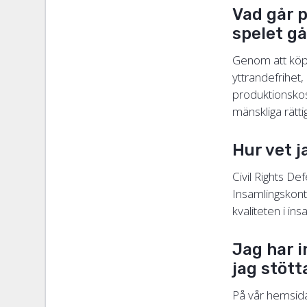
Vad går p
spelet gå
Genom att köpa
yttrandefrihet
produktionskos
mänskliga rätti
Hur vet j
Civil Rights De
Insamlingskont
kvaliteten i in
Jag har i
jag stött
På vår hemsida f