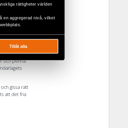
änskliga rättigheter världen
 spelarna
 en aggregerad nivå, vilket
tt anpassa
 webbplats.
Tillåt alla
er och penna.
åndarlagets
och gissa rätt
s att det fria