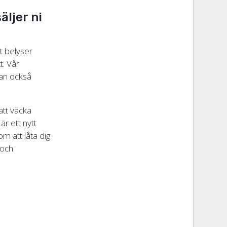
äljer ni
t belyser
t. Vår
tan också
att väcka
r ett nytt
m att låta dig
 och