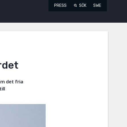
PRESS
SÖK
SWE
rdet
m det fria
ill