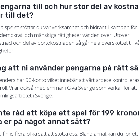
engarna till och hur stor del av kostn
r till det?
 spelet stöttar du vår verksamhet och bidrar till kampen för
, demokrati och mänskliga rättigheter världen över. Utöver
tnad och del av portokostnaden så går hela överskottet till vå
gheter.
ag att ni använder pengarna på rätt s
fenders har 90-konto vilket innebär att vårt arbete kontroller
roll. Vi är också medlemmar i Giva Sverige som verkar för att
samlingsarbetet i Sverige.
nte råd att köpa ett spel för 199 krono
a er på något annat sätt?
inns flera olika sätt att stötta oss. Bland annat kan du för ett v