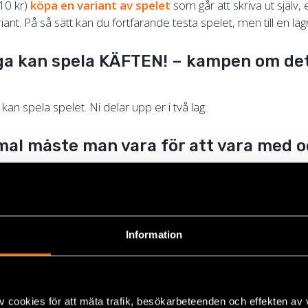
10 kr)
köpa en variant av spelet
som går att skriva ut själv, 
riant. På så sätt kan du fortfarande testa spelet, men till en lä
a kan spela KÄFTEN! – kampen om det
an spela spelet. Ni delar upp er i två lag.
al måste man vara för att vara med 
ssat för +10 år, men en skarp yngre person kan absolut spel
 fria ordet också, om hen spelar tillsammans med någon vu
Information
t svårt?
alla sällskapsspel så ingår ett regelhäfte som tydligt förklara
n om det fria ordet ska spelas. Vi själva tycker det var lätt a
v cookies för att mäta trafik, besökarbeteenden och effekten av