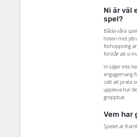
Ni är väl
spel?
Båda våra spe
hoten mot yttran
förhoppning är
förstår att vi m
Vi säljer inte 
engagemang för
sätt att prata
uppleva hur de
greppbar.
Vem har 
Spelet är fram