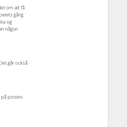
el om att få
spelets gång.
ka sig
nan någon
Det går också
n på posten.