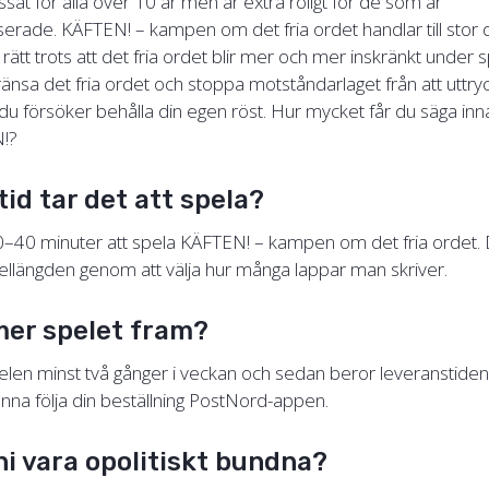
sat för alla över 10 år men är extra roligt för de som är
serade. KÄFTEN! – kampen om det fria ordet handlar till stor d
sa rätt trots att det fria ordet blir mer och mer inskränkt under 
nsa det fria ordet och stoppa motståndarlaget från att uttryc
du försöker behålla din egen röst. Hur mycket får du säga in
N!?
tid tar det att spela?
20–40 minuter att spela KÄFTEN! – kampen om det fria ordet. 
ellängden genom att välja hur många lappar man skriver.
er spelet fram?
spelen minst två gånger i veckan och sedan beror leveranstide
a följa din beställning PostNord-appen.
ni vara opolitiskt bundna?