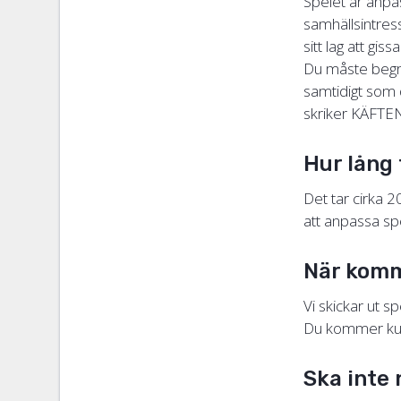
Spelet är anpas
samhällsintres
sitt lag att gis
Du måste begrä
samtidigt som 
skriker KÄFTE
Hur lång 
Det tar cirka 
att anpassa sp
När komm
Vi skickar ut 
Du kommer kunn
Ska inte 