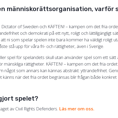
 en människorättsorganisation, varför s
l Dictator of Sweden och KÄFTEN! – kampen om det fria orde
defrihet och demokrati på ett nytt, roligt och lättillgängligt sät
 att ni som spelar spelen inte bara kommer ha väldigt roligt u
åste stå upp för våra fri- och rättigheter, även i Sverige.
heller spel för spelandets skull utan använder spel som ett sätt 
 mänskliga rättigheter. KÄFTEN! – kampen om det fria ordet ä
 om något som annars kan kännas abstrakt: yttrandefrihet. Geno
t känns när det fria ordet begränsas blir frågan både konkret
gjort spelet?
taget av Civil Rights Defenders.
Läs mer om oss.