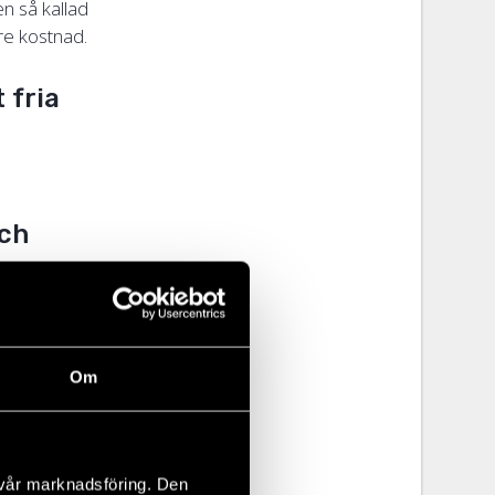
en så kallad
gre kostnad.
 fria
och
a KÄFTEN! –
xen.
Om
r hur
tt förstå när
 vår marknadsföring. Den