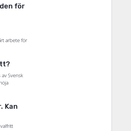
aden för
rt arbete för
ätt?
as av Svensk
 höja
r. Kan
alfritt