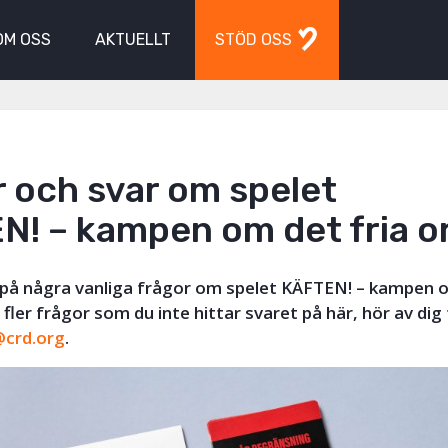
OM OSS
AKTUELLT
STÖD OSS
 och svar om spelet
N! – kampen om det fria o
i på några vanliga frågor om spelet KÄFTEN! – kampen o
fler frågor som du inte hittar svaret på här, hör av dig t
@crd.org
.