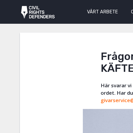
VÅRT ARBETE
Frågor
KÄFTE
Här svarar v
ordet. Har du 
givarservice