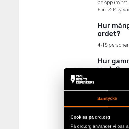
belopp (minst 
Print & Play-va
Hur mång
ordet?
4-15 personer k
Hur gamm
spela?
Spelet är anpa
kampen om det
Samtycke
Är spele
Precis som med 
Cookies på crd.org
KÄFTEN! – kampe
På crd.org använder vi oss a