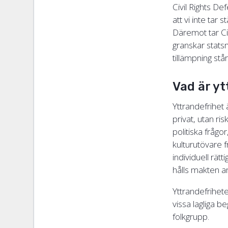
Civil Rights De
att vi inte tar 
Däremot tar Civ
granskar stats
tillämpning stå
Vad är y
Yttrandefrihet 
privat, utan ri
politiska frågo
kulturutövare f
individuell rät
hålls makten a
Yttrandefrihete
vissa lagliga 
folkgrupp.