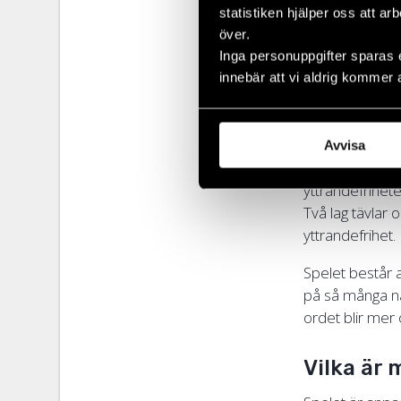
man väl spelat
statistiken hjälper oss att ar
över.
Svårighetsgra
Inga personuppgifter sparas 
själva väljer 
innebär att vi aldrig kommer 
lapparna efter
Vad går 
Avvisa
KÄFTEN! – kamp
yttrandefrihet
Två lag tävlar 
yttrandefrihet.
Spelet består a
på så många namn
ordet blir mer
Vilka är