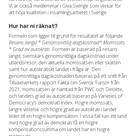
Vi är också medlemmar i Giva Sverige som verkar för
att höja kvaliteten i insamlingsarbetet i Sverige.
Hur har ni räknat?
Formeln som ligger till grund för resultatet är följande:
Resans längd * Genomsnittlig dagskostnad* Momssats
* Grad av autokrati
. Formeln är baserad på resans
längd, svenskars genomsnittliga dagskostnad under
utlandsresor, den aktuella momssatsen eller skatten
samt hur autokratiskt landet i fråga är. Den
genomsnittliga dagskostnaden baseras på ett snitt från
Tillväxtverkets rapport Fakta om Svensk Turism från
2021, momssatsen är hämtad från PWC och Deloitte,
och landets grad av autokrati baseras på Varieties of
Democracy’s demokrati-index. Högre momssats,
längre vistelse och högre grad av autokrati i landet
leder till en högre kompensation. I vissa fall kan ett land
med högre grad av demokrati få en högre
kompensationssumma om landet har en högre