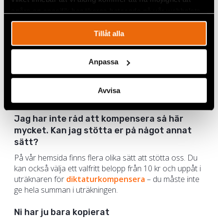
arbetstillfällen och positiv utveckling. Men vi behöver
också tänka till kring vad våra pengar bidrar till när vi
spåra en specifik besökares beteende på vår webbplats.
reser till länder med auktoritärt styre – en del av din
reskassa kommer att gå till diktaturen. Därför erbjuder
Tillåt alla
vi dig att diktaturkompensera! Med vår
diktaturkompensation vill vi också höja medvetenheten
Anpassa
om hur läget för demokratin ser ut i världen, och i de
länder vi reser till på semester.
På sidan
Schyst resande
finns det också en massa
Avvisa
bra tips om hur man reser mer hållbart överlag.
Jag har inte råd att kompensera så här
mycket. Kan jag stötta er på något annat
sätt?
På vår hemsida finns flera olika sätt att stötta oss. Du
kan också välja ett valfritt belopp från 10 kr och uppåt i
uträknaren för
diktaturkompensera
– du måste inte
ge hela summan i uträkningen.
Ni har ju bara kopierat