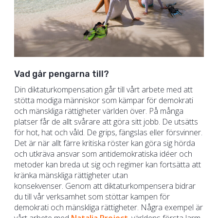
Vad går pengarna till?
Din diktaturkompensation går till vårt arbete med att
stötta modiga människor som kämpar för demokrati
och mänskliga rättigheter världen över. På många
platser får de allt svårare att göra sitt jobb. De utsätts
för hot, hat och våld. De grips, fängslas eller försvinner.
Det är när allt färre kritiska röster kan göra sig hörda
och utkräva ansvar som antidemokratiska idéer och
metoder kan breda ut sig och regimer kan fortsätta att
kränka mänskliga rättigheter utan
konsekvenser.
Genom att diktaturkompensera bidrar
du till vår verksamhet som stöttar kampen för
demokrati och mänskliga rättigheter. Några exempel är
vårt arbete med
Natalia Project
, världens första larm-