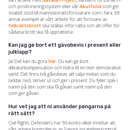
och positioneringssystem eller vår
Akutfond
som ger
snabbt stöd till människorättsförsvarare som i fara. Ett
annat exempel är vårt arbete för att förövare av
folkrättsbrott
ska ställas inför rätta och att offer för
sådana brott ska få upprättelse.
Kan jag ge bort ett gåvobevis i present eller
julklapp?
Ja! Det kan du göra
här
. Du kan ge bort
diktaturkompensation och bidra till en mer demokratisk
värld. Det finns två gåvobevis att välja mellan som du
laddar ned, skriver ut och ger i present. Du fyller själv i
namn på den som ska få gåvan samt namn på den
som ger gåvan.
Hur vet jag att ni använder pengarna på
rätt sätt?
Civil Rights Defenders har 90-konto vilket innebär att
vårt arbete kontrolleras av Svensk Insamlingskontroll.