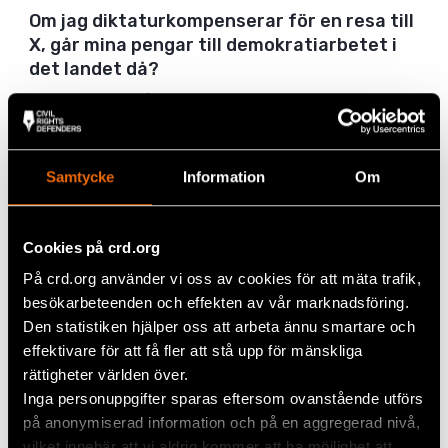
Om jag diktaturkompenserar för en resa till
X, går mina pengar till demokratiarbetet i
det landet då?
Nej, ditt bidrag går inte direkt till det landet. Vi stöttar
demokratikämpar och människorättsförsvarare i över
femtio länder. Ditt bidrag går till vår verksamhet och
våra insamlade medel går dit de mest behövs för
Samtycke
Information
Om
tillfället. Du kan vara säker på att din
diktaturkompensation går till att försvara demokrati
och mänskliga rättigheter världen över.
Cookies på crd.org
Tycker ni inte att man ska få resa till
På crd.org använder vi oss av cookies för att mäta trafik,
diktaturer? Turism ger ju också pengar till
besökarbeteenden och effekten av vår marknadsföring.
lokalbefolkningen och bidrar med
Den statistiken hjälper oss att arbeta ännu smartare och
arbetstillfällen.
effektivare för att få fler att stå upp för mänskliga
rättigheter världen över.
Vi säger inte att man ska sluta resa eller sluta resa till
Inga personuppgifter sparas eftersom ovanstående utförs
auktoritära länder generellt. Turism är en viktig
på anonymiserad information och på en aggregerad nivå,
inkomstkälla för många länder och kan bidra med både
vilket innebär att vi aldrig kommer att ha möjlighet att