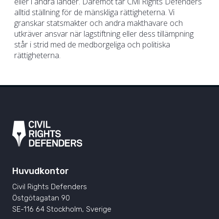
eller i andra länder. Däremot tar Civil Rights Defenders
alltid ställning för de mänskliga rättigheterna. Vi
granskar statsmakter och andra makthavare och
utkräver ansvar när lagstiftning eller dess tillämpning
står i strid med de medborgeliga och politiska
rättigheterna.
Huvudkontor
Civil Rights Defenders
Östgötagatan 90
SE-116 64 Stockholm, Sverige