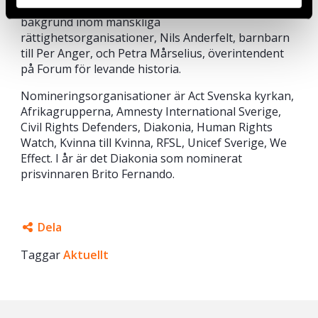
Institutet, Hewan Temesghen, med en bred
bakgrund inom mänskliga
rättighetsorganisationer, Nils Anderfelt, barnbarn
till Per Anger, och Petra Mårselius, överintendent
på Forum för levande historia.
Nomineringsorganisationer är Act Svenska kyrkan,
Afrikagrupperna, Amnesty International Sverige,
Civil Rights Defenders, Diakonia, Human Rights
Watch, Kvinna till Kvinna, RFSL, Unicef Sverige, We
Effect. I år är det Diakonia som nominerat
prisvinnaren Brito Fernando.
Dela
Taggar
Facebook
Aktuellt
Twitter
Google+