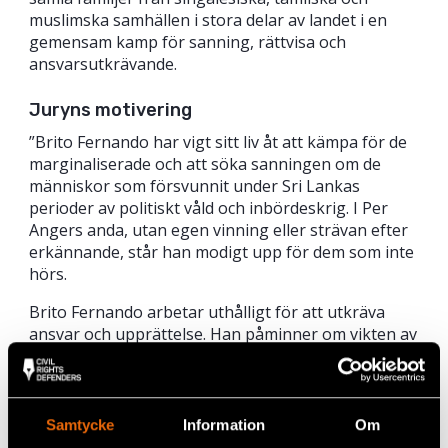
muslimska samhällen i stora delar av landet i en
gemensam kamp för sanning, rättvisa och
ansvarsutkrävande.
Juryns motivering
”Brito Fernando har vigt sitt liv åt att kämpa för de
marginaliserade och att söka sanningen om de
människor som försvunnit under Sri Lankas
perioder av politiskt våld och inbördeskrig. I Per
Angers anda, utan egen vinning eller strävan efter
erkännande, står han modigt upp för dem som inte
hörs.
Brito Fernando arbetar uthålligt för att utkräva
ansvar och upprättelse. Han påminner om vikten av
att minnas och försonas. Med risk för sin egen
säkerhet försvarar han idén om ett samhälle där
rättvisa gäller för alla, samt bygger broar mellan
etniska och religiösa grupper i ett land präglat av
Samtycke
Information
Om
djupa klyftor.