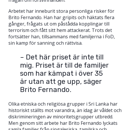
frågan om försvinnanden.
Arbetet har inneburit stora personliga risker för
Brito Fernando. Han har gripits och häktats flera
gånger, frågats ut om påstådda kopplingar till
terrorism och fått sitt hem attackerat. Trots det
fortsätter han, tillsammans med familjerna i FoD,
sin kamp för sanning och rättvisa.
– Det här priset är inte till
mig. Priset är till de familjer
som har kämpat i över 35
år utan att ge upp, säger
Brito Fernando.
Olika etniska och religiösa grupper i Sri Lanka har
historiskt ställts mot varandra, än idag är våldet och
diskrimineringen av minoritetsgrupper utbredd.
Men genom sitt arbete har Brito Fernando lyckats
samla familjer från singalesiska, tamilska och