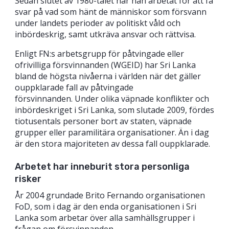
Sedan slutet av 1980-talet har han arbetat för att få
svar på vad som hänt de människor som försvann
under landets perioder av politiskt våld och
inbördeskrig, samt utkräva ansvar och rättvisa.
Enligt FN:s arbetsgrupp för påtvingade eller
ofrivilliga försvinnanden (WGEID) har Sri Lanka
bland de högsta nivåerna i världen när det gäller
ouppklarade fall av påtvingade
försvinnanden. Under olika väpnade konflikter och
inbördeskriget i Sri Lanka, som slutade 2009, fördes
tiotusentals personer bort av staten, väpnade
grupper eller paramilitära organisationer. Än i dag
är den stora majoriteten av dessa fall ouppklarade.
Arbetet har inneburit stora personliga
risker
År 2004 grundade Brito Fernando organisationen
FoD, som i dag är den enda organisationen i Sri
Lanka som arbetar över alla samhällsgrupper i