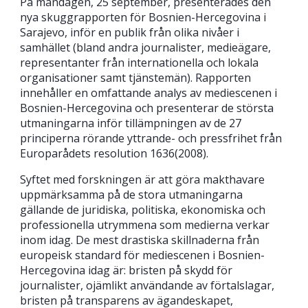
På måndagen, 25 september, presenterades den
nya skuggrapporten för Bosnien-Hercegovina i
Sarajevo, inför en publik från olika nivåer i
samhället (bland andra journalister, medieägare,
representanter från internationella och lokala
organisationer samt tjänstemän). Rapporten
innehåller en omfattande analys av mediescenen i
Bosnien-Hercegovina och presenterar de största
utmaningarna inför tillämpningen av de 27
principerna rörande yttrande- och pressfrihet från
Europarådets resolution 1636(2008).
Syftet med forskningen är att göra makthavare
uppmärksamma på de stora utmaningarna
gällande de juridiska, politiska, ekonomiska och
professionella utrymmena som medierna verkar
inom idag. De mest drastiska skillnaderna från
europeisk standard för mediescenen i Bosnien-
Hercegovina idag är: bristen på skydd för
journalister, ojämlikt användande av förtalslagar,
bristen på transparens av ägandeskapet,