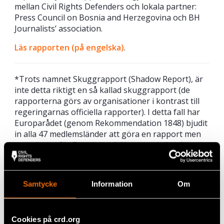
mellan Civil Rights Defenders och lokala partner:
Press Council on Bosnia and Herzegovina och BH
Journalists’ association.
Läs rapporten (på engelska)
.
*Trots namnet Skuggrapport (Shadow Report), är
inte detta riktigt en så kallad skuggrapport (de
rapporterna görs av organisationer i kontrast till
regeringarnas officiella rapporter). I detta fall har
Europarådet (genom Rekommendation 1848) bjudit
in alla 47 medlemsländer att göra en rapport men
regeringen för Bosnien och Hercegovia har inte
gjort någon.
Samtycke
Information
Om
Dela
Taggar
Facebook
Europa
Cookies på crd.org