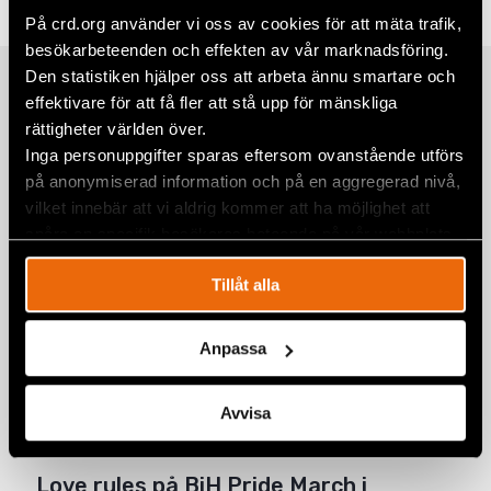
Twitter
På crd.org använder vi oss av cookies för att mäta trafik,
besökarbeteenden och effekten av vår marknadsföring.
Google+
Den statistiken hjälper oss att arbeta ännu smartare och
Relaterade artiklar
Mail
effektivare för att få fler att stå upp för mänskliga
rättigheter världen över.
Inga personuppgifter sparas eftersom ovanstående utförs
på anonymiserad information och på en aggregerad nivå,
Prideparad i Bosnien och Hercegovina
vilket innebär att vi aldrig kommer att ha möjlighet att
samlade hundratals för lika
spåra en specifik besökares beteende på vår webbplats.
rättigheter
BOSNIEN-HERCEGOVINA
,
EUROPA
,
NYHETER
Tillåt alla
3 juli 2026
Srebrenica 30 år senare: Minnet,
Anpassa
sanningen, och kampen mot
förnekelse
Avvisa
11 juli 2025
BOSNIEN-HERCEGOVINA
,
NYHETER
Love rules på BiH Pride March i