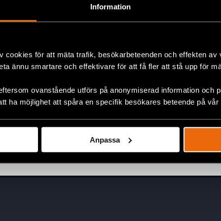
Information
v cookies för att mäta trafik, besökarbeteenden och effekten av
beta ännu smartare och effektivare för att få fler att stå upp för m
Rapporter om brutalt
polisvåld i Serbien
eftersom ovanstående utförs på anonymiserad information och på
att ha möjlighet att spåra en specifik besökares beteende på vår
4 juli 2025
SERBIEN
,
UTTALANDEN
Anpassa