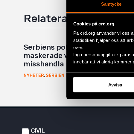
Samtycke
Relaterade artiklar
Cookies på crd.org
På crd.org använder vi oss a
statistiken hjälper oss att ar
Serbiens polis tillåter
över.
maskerade våldsverkare att
Inga personuppgifter sparas 
innebär att vi aldrig kommer 
misshandla medborgare
15 augusti 2025
NYHETER
,
SERBIEN
Avvisa