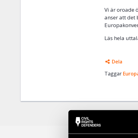
Vi är oroade ö
anser att det 
Europakonven
Läs hela utta
Dela
Taggar
Facebo
Europ
Twitter
Google
Mail