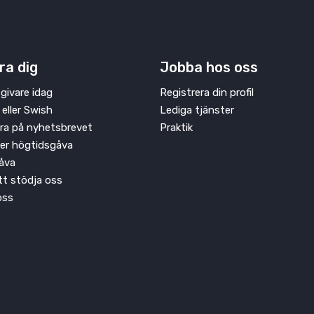
ra dig
Jobba hos oss
givare idag
Registrera din profil
 eller Swish
Lediga tjänster
ra på nyhetsbrevet
Praktik
ler högtidsgåva
åva
att stödja oss
oss