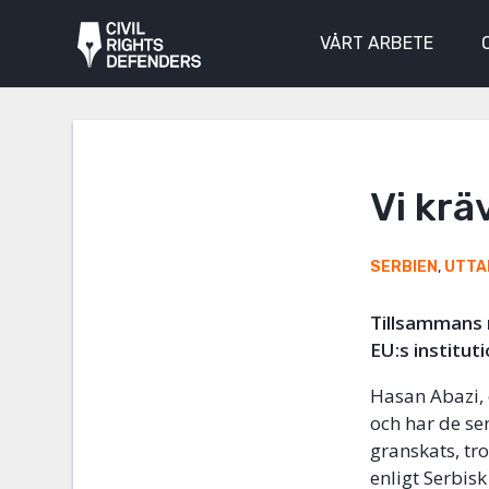
VÅRT ARBETE
Vi krä
SERBIEN
,
UTTA
Tillsammans m
EU:s institut
Hasan Abazi, 
och har de se
granskats, tr
enligt Serbisk 