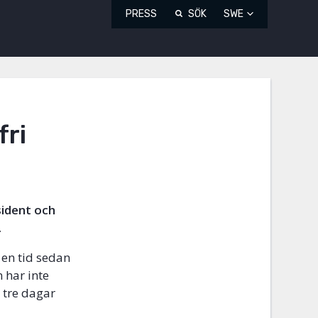
PRESS
SÖK
SWE
fri
sident och
.
 en tid sedan
 har inte
 tre dagar