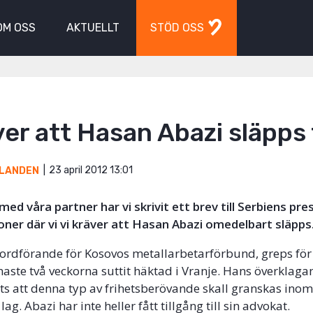
OM OSS
AKTUELLT
STÖD OSS
ver att Hasan Abazi släpps 
23 april 2012 13:01
LANDEN
ed våra partner har vi skrivit ett brev till Serbiens pre
ioner där vi vi kräver att Hasan Abazi omedelbart släpps
ordförande för Kosovos metallarbetarförbund, greps för
naste två veckorna suttit häktad i Vranje. Hans överklagan
ots att denna typ av frihetsberövande skall granskas inom
lag. Abazi har inte heller fått tillgång till sin advokat.