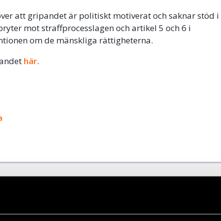
ver att gripandet är politiskt motiverat och saknar stöd i 
bryter mot straffprocesslagen och artikel 5 och 6 i
tionen om de mänskliga rättigheterna.
landet
här
.
ok
a
+