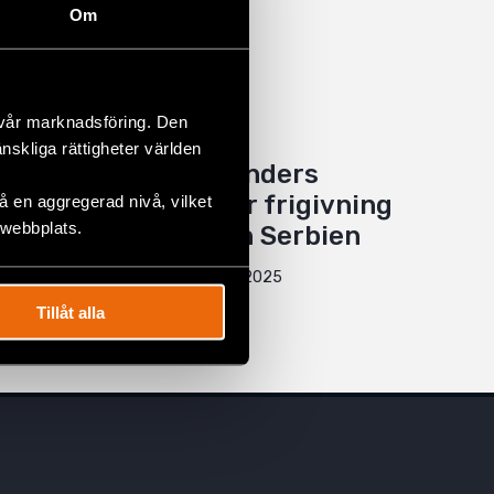
Om
 vår marknadsföring. Den
änskliga rättigheter världen
Civil Rights Defenders
kräver omedelbar frigivning
 en aggregerad nivå, vilket
 webbplats.
av aktivister från Serbien
16 maj 2025
NYHETER
,
SERBIEN
Tillåt alla