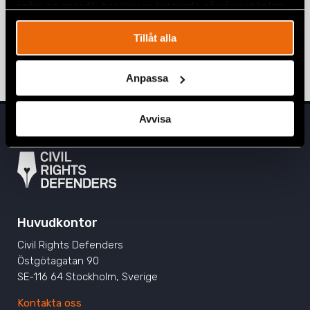
spåra en specifik besökares beteende på vår webbplats.
Love rules på BiH Pride March i
Sarajevo
Tillåt alla
24 juni 2025
BOSNIEN-HERCEGOVINA
,
NYHETER
Anpassa
Avvisa
Huvudkontor
Civil Rights Defenders
Östgötagatan 90
SE-116 64 Stockholm, Sverige
Kontakta oss