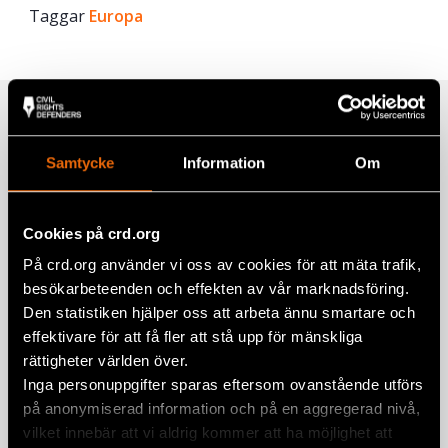
Taggar
Facebook
Europa
Twitter
Google+
Relaterade artiklar
Mail
Samtycke
Information
Om
Prideparad i Bosnien och Hercegovina
Cookies på crd.org
samlade hundratals för lika
rättigheter
På crd.org använder vi oss av cookies för att mäta trafik,
besökarbeteenden och effekten av vår marknadsföring.
BOSNIEN-HERCEGOVINA
,
EUROPA
,
NYHETER
3 juli 2026
Den statistiken hjälper oss att arbeta ännu smartare och
effektivare för att få fler att stå upp för mänskliga
Srebrenica 30 år senare: Minnet,
rättigheter världen över.
sanningen, och kampen mot
Inga personuppgifter sparas eftersom ovanstående utförs
förnekelse
på anonymiserad information och på en aggregerad nivå,
vilket innebär att vi aldrig kommer att ha möjlighet att
11 juli 2025
BOSNIEN-HERCEGOVINA
,
NYHETER