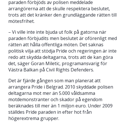
paraden förbjöds av polisen meddelade
arrangörerna att de skulle respektera beslutet,
trots att det kränker den grundläggande rätten till
mötesfrihet.
– Vi ville inte inte bjuda ut folk på gatorna när
paraden förbjudits men beslutet är oförenligt med
rätten att hålla offentliga möten. Det saknas
politisk vilja att stödja Pride och regeringen är inte
redo att skydda deltagarna, trots att de kan göra
det, säger Goran Miletic, programansvarig för
Västra Balkan på Civil Rights Defenders.
Det är fjärde gången som man planerat att
arrangera Pride i Belgrad. 2010 skyddade polisen
deltagarna mot mer än 5.000 våldsamma
motdemonstranter och skador på egendom
beräknades till mer än 1 miljon euro. Under 2009
ställdes Pride paraden in efter hot från
högerextrema grupper.