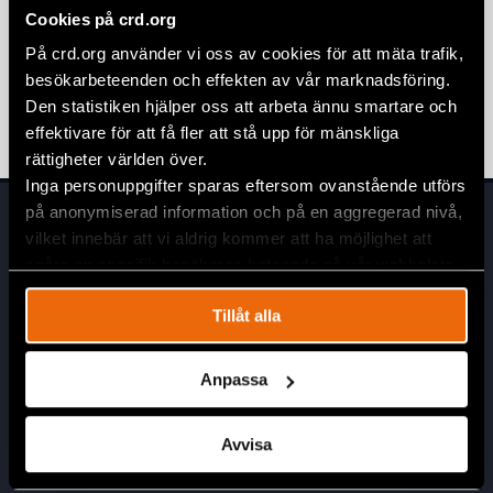
Cookies på crd.org
8 maj 2026
EUROPA
,
NYHETER
,
SVERIGE
På crd.org använder vi oss av cookies för att mäta trafik,
Ungern visar att förändring är möjlig
besökarbeteenden och effekten av vår marknadsföring.
Den statistiken hjälper oss att arbeta ännu smartare och
13 april 2026
NYHETER
,
UNGERN
effektivare för att få fler att stå upp för mänskliga
rättigheter världen över.
Inga personuppgifter sparas eftersom ovanstående utförs
på anonymiserad information och på en aggregerad nivå,
vilket innebär att vi aldrig kommer att ha möjlighet att
spåra en specifik besökares beteende på vår webbplats.
Tillåt alla
Huvudkontor
Anpassa
Civil Rights Defenders
Östgötagatan 90
Avvisa
SE-116 64 Stockholm, Sverige