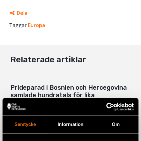
Dela
Taggar
Facebook
Europa
Twitter
Google+
Relaterade artiklar
Mail
Prideparad i Bosnien och Hercegovina
samlade hundratals för lika
rättigheter
BOSNIEN-HERCEGOVINA
,
EUROPA
,
NYHETER
3 juli 2026
Samtycke
Information
Om
Sverige underminerar mänskliga
rättigheter i Europa