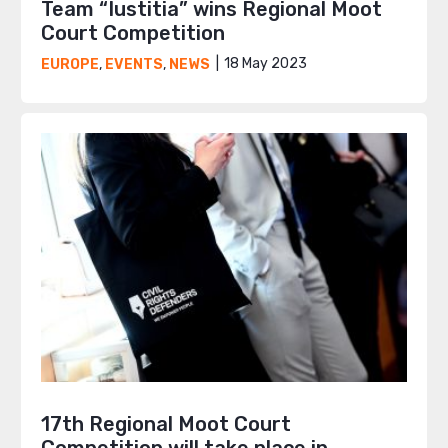
Team “Iustitia” wins Regional Moot
Court Competition
18 May 2023
EUROPE
,
EVENTS
,
NEWS
17th Regional Moot Court
Competition will take place in