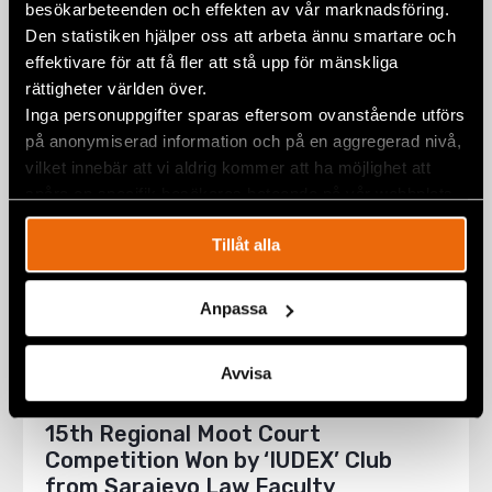
Competition
besökarbeteenden och effekten av vår marknadsföring.
Den statistiken hjälper oss att arbeta ännu smartare och
24 May 2022
EUROPE
,
EVENTS
effektivare för att få fler att stå upp för mänskliga
rättigheter världen över.
Inga personuppgifter sparas eftersom ovanstående utförs
på anonymiserad information och på en aggregerad nivå,
vilket innebär att vi aldrig kommer att ha möjlighet att
spåra en specifik besökares beteende på vår webbplats.
Tillåt alla
Anpassa
Avvisa
15th Regional Moot Court
Competition Won by ‘IUDEX’ Club
from Sarajevo Law Faculty