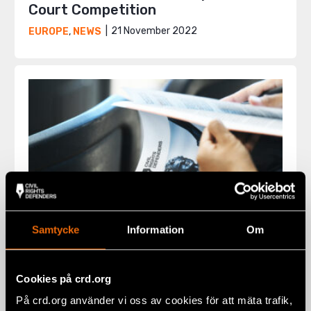
Court Competition
21 November 2022
EUROPE
,
NEWS
Samtycke
Information
Om
Team “Iustitia” from Niš is the
Cookies på crd.org
Winner of 16th Regional Moot Court
På crd.org använder vi oss av cookies för att mäta trafik,