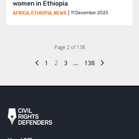
women in Ethiopia
11 December 2025
AFRICA
,
ETHIOPIA
,
NEWS
Page 2 of 138
1
2
3
…
138