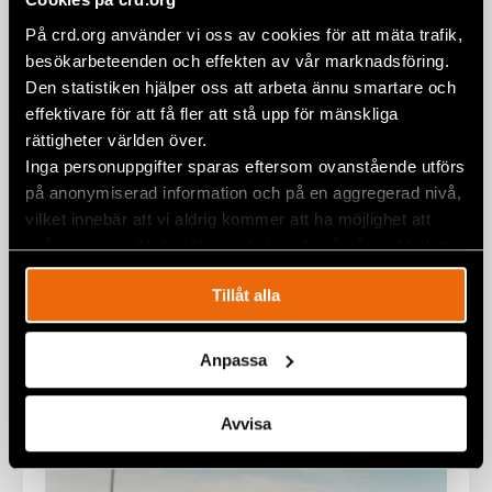
På crd.org använder vi oss av cookies för att mäta trafik,
besökarbeteenden och effekten av vår marknadsföring.
Den statistiken hjälper oss att arbeta ännu smartare och
We call on Kyrgyzstan to free
effektivare för att få fler att stå upp för mänskliga
journalist Tajibek kyzy
rättigheter världen över.
EURASIA
,
KYRGYZSTAN
,
NEWS
,
STATEMENTS
Inga personuppgifter sparas eftersom ovanstående utförs
30 January 2026
på anonymiserad information och på en aggregerad nivå,
vilket innebär att vi aldrig kommer att ha möjlighet att
spåra en specifik besökares beteende på vår webbplats.
Tillåt alla
Anpassa
Avvisa