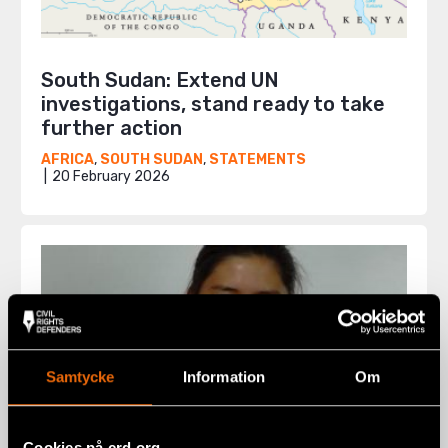
South Sudan: Extend UN
investigations, stand ready to take
further action
AFRICA
,
SOUTH SUDAN
,
STATEMENTS
20 February 2026
Samtycke
Information
Om
Cookies på crd.org