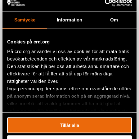
Intensified Attacks Against Leading
Russian Rights Group: “The Car is
Just a Warning”
Samtycke
Information
Om
24 January 2018
NEWS
,
RUSSIA
Cookies på crd.org
På crd.org använder vi oss av cookies för att mäta trafik,
besökarbeteenden och effekten av vår marknadsföring.
Den statistiken hjälper oss att arbeta ännu smartare och
effektivare för att få fler att stå upp för mänskliga
rättigheter världen över.
Inga personuppgifter sparas eftersom ovanstående utförs
på anonymiserad information och på en aggregerad nivå,
vilket innebär att vi aldrig kommer att ha möjlighet att
spåra en specifik besökares beteende på vår webbplats.
Tillåt alla