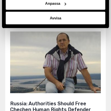
Human Rights Group Memorial Hit by
Anpassa
Arson Attack In North Caucasus
17 January 2018
NEWS
,
RUSSIA
Avvisa
Russia: Authorities Should Free
Chechen Human Rights Defender