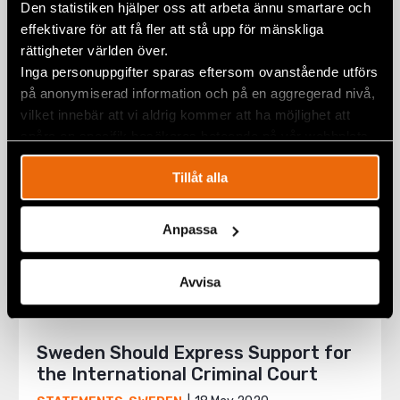
Crimes Against the Rohingya
Den statistiken hjälper oss att arbeta ännu smartare och
effektivare för att få fler att stå upp för mänskliga
23 June 2020
BURMA
,
STATEMENTS
rättigheter världen över.
Inga personuppgifter sparas eftersom ovanstående utförs
på anonymiserad information och på en aggregerad nivå,
vilket innebär att vi aldrig kommer att ha möjlighet att
spåra en specifik besökares beteende på vår webbplats.
Tillåt alla
Anpassa
Avvisa
Sweden Should Express Support for
the International Criminal Court