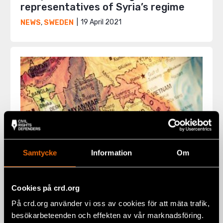
representatives of Syria’s regime
19 April 2021
NEWS
,
SWEDEN
Samtycke
Information
Om
Cookies på crd.org
Civil Rights Defenders Welcomes
På crd.org använder vi oss av cookies för att mäta trafik,
Argentinian Investigation Into
besökarbeteenden och effekten av vår marknadsföring.